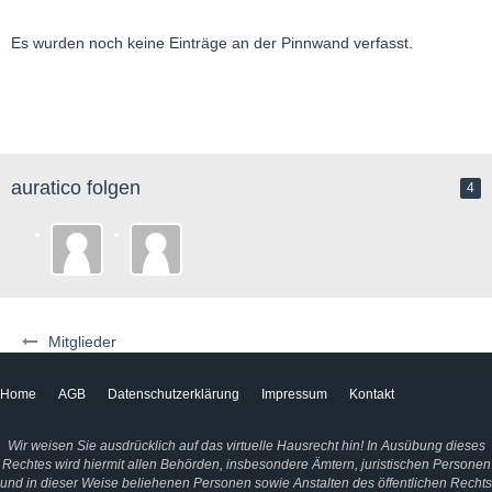
Es wurden noch keine Einträge an der Pinnwand verfasst.
auratico folgen
4
Mitglieder
Home
AGB
Datenschutzerklärung
Impressum
Kontakt
Wir weisen Sie ausdrücklich auf das virtuelle Hausrecht hin! In Ausübung dieses
Rechtes wird hiermit allen Behörden, insbesondere Ämtern, juristischen Personen
und in dieser Weise beliehenen Personen sowie Anstalten des öffentlichen Rechts