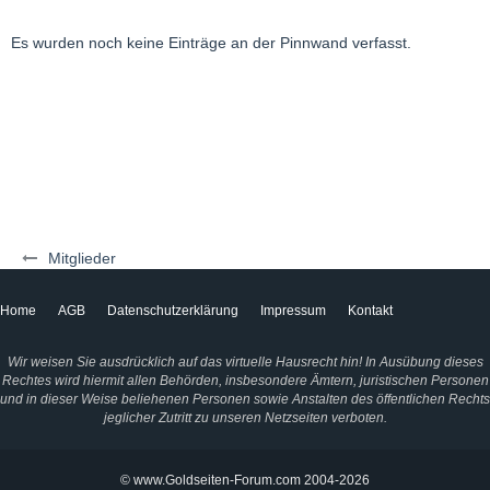
Es wurden noch keine Einträge an der Pinnwand verfasst.
Mitglieder
Home
AGB
Datenschutzerklärung
Impressum
Kontakt
Wir weisen Sie ausdrücklich auf das virtuelle Hausrecht hin! In Ausübung dieses
Rechtes wird hiermit allen Behörden, insbesondere Ämtern, juristischen Personen
und in dieser Weise beliehenen Personen sowie Anstalten des öffentlichen Rechts
jeglicher Zutritt zu unseren Netzseiten verboten.
© www.Goldseiten-Forum.com 2004-2026