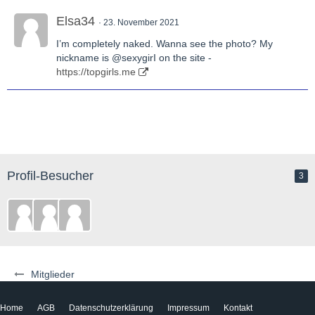
Elsa34
23. November 2021
I’m completely naked. Wanna see the photo? My
nickname is @sexygirI on the site -
https://topgirls.me
Profil-Besucher
3
Mitglieder
Home
AGB
Datenschutzerklärung
Impressum
Kontakt