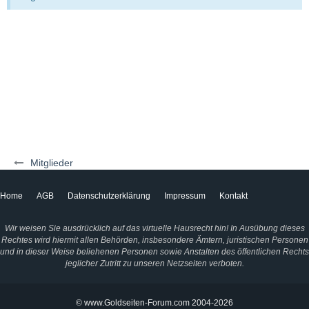
Mitglieder
Home
AGB
Datenschutzerklärung
Impressum
Kontakt
Wir weisen Sie ausdrücklich auf das virtuelle Hausrecht hin! In Ausübung dieses
Rechtes wird hiermit allen Behörden, insbesondere Ämtern, juristischen Personen
und in dieser Weise beliehenen Personen sowie Anstalten des öffentlichen Rechts
jeglicher Zutritt zu unseren Netzseiten verboten.
© www.Goldseiten-Forum.com 2004-2026