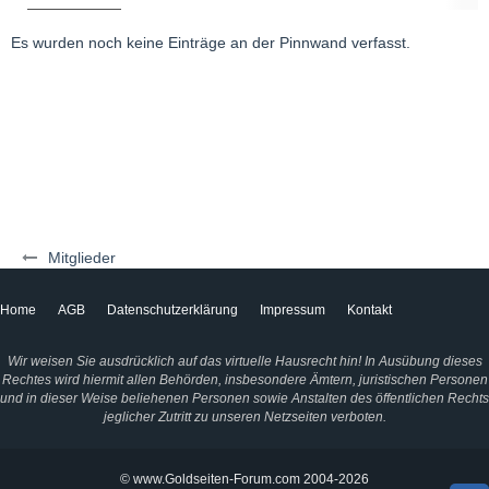
Es wurden noch keine Einträge an der Pinnwand verfasst.
Mitglieder
Home
AGB
Datenschutzerklärung
Impressum
Kontakt
Wir weisen Sie ausdrücklich auf das virtuelle Hausrecht hin! In Ausübung dieses
Rechtes wird hiermit allen Behörden, insbesondere Ämtern, juristischen Personen
und in dieser Weise beliehenen Personen sowie Anstalten des öffentlichen Rechts
jeglicher Zutritt zu unseren Netzseiten verboten.
© www.Goldseiten-Forum.com 2004-2026