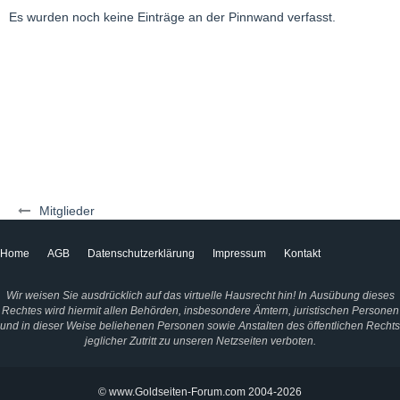
Es wurden noch keine Einträge an der Pinnwand verfasst.
Mitglieder
Home
AGB
Datenschutzerklärung
Impressum
Kontakt
Wir weisen Sie ausdrücklich auf das virtuelle Hausrecht hin! In Ausübung dieses
Rechtes wird hiermit allen Behörden, insbesondere Ämtern, juristischen Personen
und in dieser Weise beliehenen Personen sowie Anstalten des öffentlichen Rechts
jeglicher Zutritt zu unseren Netzseiten verboten.
© www.Goldseiten-Forum.com 2004-2026