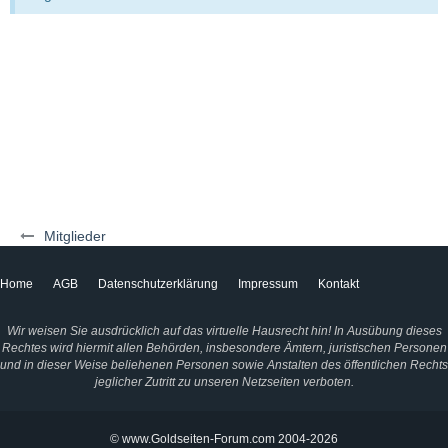
Mitglieder
Home
AGB
Datenschutzerklärung
Impressum
Kontakt
Wir weisen Sie ausdrücklich auf das virtuelle Hausrecht hin! In Ausübung dieses
Rechtes wird hiermit allen Behörden, insbesondere Ämtern, juristischen Personen
und in dieser Weise beliehenen Personen sowie Anstalten des öffentlichen Rechts
jeglicher Zutritt zu unseren Netzseiten verboten.
© www.Goldseiten-Forum.com 2004-2026