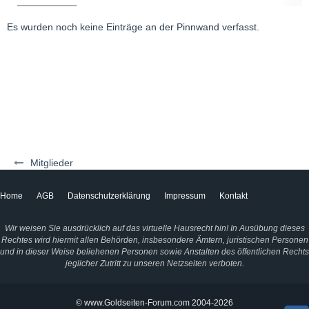
Es wurden noch keine Einträge an der Pinnwand verfasst.
Mitglieder
Home
AGB
Datenschutzerklärung
Impressum
Kontakt
Wir weisen Sie ausdrücklich auf das virtuelle Hausrecht hin! In Ausübung dieses
Rechtes wird hiermit allen Behörden, insbesondere Ämtern, juristischen Personen
und in dieser Weise beliehenen Personen sowie Anstalten des öffentlichen Rechts
jeglicher Zutritt zu unseren Netzseiten verboten.
© www.Goldseiten-Forum.com 2004-2026