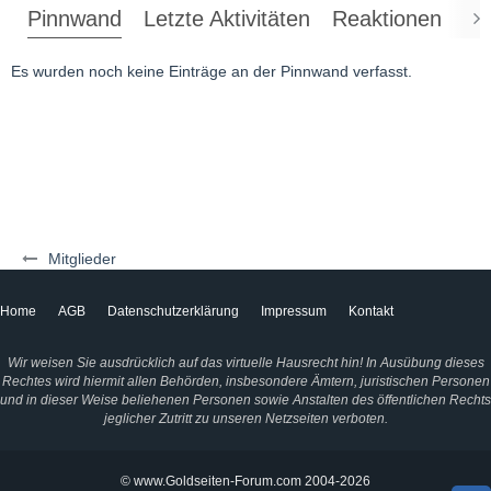
Pinnwand
Letzte Aktivitäten
Reaktionen
Üb
Es wurden noch keine Einträge an der Pinnwand verfasst.
Mitglieder
Home
AGB
Datenschutzerklärung
Impressum
Kontakt
Wir weisen Sie ausdrücklich auf das virtuelle Hausrecht hin! In Ausübung dieses
Rechtes wird hiermit allen Behörden, insbesondere Ämtern, juristischen Personen
und in dieser Weise beliehenen Personen sowie Anstalten des öffentlichen Rechts
jeglicher Zutritt zu unseren Netzseiten verboten.
© www.Goldseiten-Forum.com 2004-2026