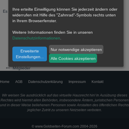
Ihre erteilte Einwilligung können Sie jederzeit ändern oder
Es wurden noch keine Einträge an der Pinnwand verfasst.
widerrufen mit Hilfe des "Zahnrad"-Symbols rechts unten
in Ihrem Browserfenster.
Weitere Informationen finden Sie in unseren
Datenschutzinformationen
.
Nur notwendige akzeptieren
Erweiterte
Einstellungen
...
Alle Cookies akzeptieren
Mitglieder
Home
AGB
Datenschutzerklärung
Impressum
Kontakt
Wir weisen Sie ausdrücklich auf das virtuelle Hausrecht hin! In Ausübung dieses
Rechtes wird hiermit allen Behörden, insbesondere Ämtern, juristischen Personen
und in dieser Weise beliehenen Personen sowie Anstalten des öffentlichen Rechts
jeglicher Zutritt zu unseren Netzseiten verboten.
© www.Goldseiten-Forum.com 2004-2026