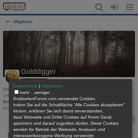
Mitglieder
Golddigger
250g Mitglied
Datenschutz
|
Impressum
Männlich
aus Wilder Westen
Mitglied seit 27. September 2004
mehr ...
weniger ...
Letzte Aktivität:
Vor 18 Stunden
GoldseitenForum.com verwendet Cookies
Beiträge
82
Erhaltene Reaktionen
24
Punkte
459
Indem Sie auf die Schaltfläche "Alle Cookies akzeptieren"
Profil-Aufrufe
2.636
klicken, erklären Sie sich damit einverstanden,
dass
Webseite
und Dritte Cookies auf Ihrem Gerät
Inhalte suchen
speichern und darauf zugreifen dürfen. Diese Cookies
werden für Betrieb der Webseite, Analysen und
Pinnwand
Letzte Aktivitäten
Reaktionen
Üb
interessenbezogene Werbung verwendet.