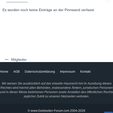
Es wurden noch keine Einträge an der Pinnwand verfasst.
Mitglieder
Home
AGB
Datenschutzerklärung
Impressum
Kontakt
Wir weisen Sie ausdrücklich auf das virtuelle Hausrecht hin! In Ausübung dieses
Rechtes wird hiermit allen Behörden, insbesondere Ämtern, juristischen Personen
und in dieser Weise beliehenen Personen sowie Anstalten des öffentlichen Rechts
jeglicher Zutritt zu unseren Netzseiten verboten.
© www.Goldseiten-Forum.com 2004-2026