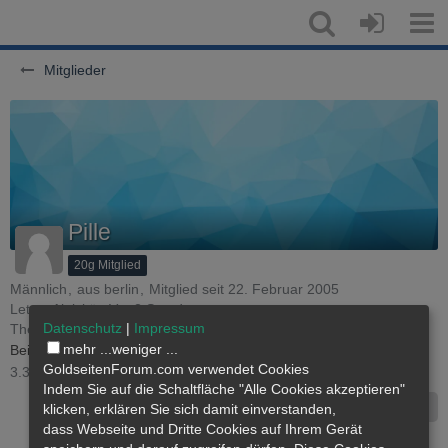
Mitglieder
Pille
20g Mitglied
Männlich
aus berlin
Mitglied seit 22. Februar 2005
Letzte Aktivität:
Vor 2 Stunden
Datenschutz
|
Impressum
Thema
GOLD : Märkte und Informationen II
mehr ...
weniger ...
Beiträge
4
Erhaltene Reaktionen
4
Punkte
24
Profil-Aufrufe
GoldseitenForum.com verwendet Cookies
3.366
Indem Sie auf die Schaltfläche "Alle Cookies akzeptieren"
Inhalte suchen
klicken, erklären Sie sich damit einverstanden,
dass
Webseite
und Dritte Cookies auf Ihrem Gerät