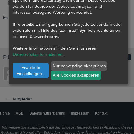
speichern und darauf zugreifen dürfen. Diese Cookies
Pinnwand
Letzte Aktivitäten
Reaktionen
Üb
werden für Betrieb der Webseite, Analysen und
interessenbezogene Werbung verwendet.
Es wurden noch keine Einträge an der Pinnwand verfasst.
Ihre erteilte Einwilligung können Sie jederzeit ändern oder
widerrufen mit Hilfe des "Zahnrad"-Symbols rechts unten
in Ihrem Browserfenster.
Weitere Informationen finden Sie in unseren
Datenschutzinformationen
.
Pille folgt
1
Nur notwendige akzeptieren
Erweiterte
Einstellungen
...
Alle Cookies akzeptieren
Mitglieder
Home
AGB
Datenschutzerklärung
Impressum
Kontakt
Wir weisen Sie ausdrücklich auf das virtuelle Hausrecht hin! In Ausübung dieses
Rechtes wird hiermit allen Behörden, insbesondere Ämtern, juristischen Personen