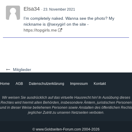
Elsa34
23. November 2021
I’m completely naked. Wanna see the photo? My
nickname is @sexygirI on the site -
https://topgirls.me
Mitglieder
Home
AGB
Datenschutzerklärung
Impressum
Kontakt
Wir weisen Sie ausdrücklich auf das virtuelle Hausrecht hin! In Ausübung dieses
Rechtes wird hiermit allen Behörden, insbesondere Ämtern, juristischen Personen
und in dieser Weise beliehenen Personen sowie Anstalten des öffentlichen Rechts
jeglicher Zutritt zu unseren Netzseiten verboten.
© www.Goldseiten-Forum.com 2004-2026