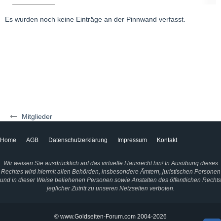
Es wurden noch keine Einträge an der Pinnwand verfasst.
Mitglieder
Home
AGB
Datenschutzerklärung
Impressum
Kontakt
Wir weisen Sie ausdrücklich auf das virtuelle Hausrecht hin! In Ausübung dieses
Rechtes wird hiermit allen Behörden, insbesondere Ämtern, juristischen Personen
und in dieser Weise beliehenen Personen sowie Anstalten des öffentlichen Rechts
jeglicher Zutritt zu unseren Netzseiten verboten.
© www.Goldseiten-Forum.com 2004-2026