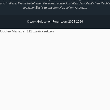
und in dieser Weise beliehenen Personen sowie Anstalten des öffentlichen Rechts
jeglicher Zutritt zu unseren Netzseiten verboten.
© www.Goldseiten-Forum.com 2004-2026
Cookie Manager 111
zurücksetzen