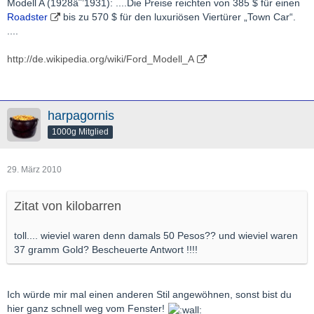
Modell A (1928âˆ’1931): ....Die Preise reichten von 385 $ für einen
Roadster
bis zu 570 $ für den luxuriösen Viertürer „Town Car“.
....
http://de.wikipedia.org/wiki/Ford_Modell_A
harpagornis
1000g Mitglied
29. März 2010
Zitat von kilobarren
toll.... wieviel waren denn damals 50 Pesos?? und wieviel waren
37 gramm Gold? Bescheuerte Antwort !!!!
Ich würde mir mal einen anderen Stil angewöhnen, sonst bist du
hier ganz schnell weg vom Fenster!