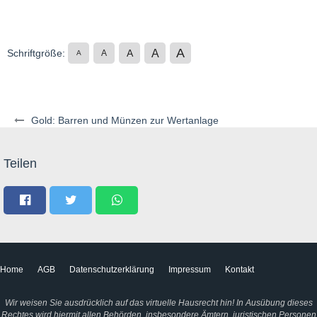
A
A
Schriftgröße:
A
A
A
Gold: Barren und Münzen zur Wertanlage
Teilen
Home
AGB
Datenschutzerklärung
Impressum
Kontakt
Wir weisen Sie ausdrücklich auf das virtuelle Hausrecht hin! In Ausübung dieses
Rechtes wird hiermit allen Behörden, insbesondere Ämtern, juristischen Personen