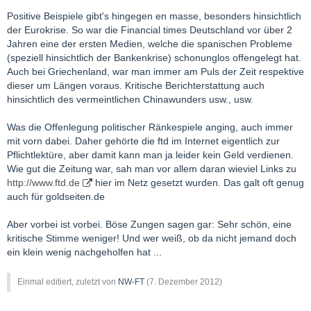
Positive Beispiele gibt's hingegen en masse, besonders hinsichtlich
der Eurokrise. So war die Financial times Deutschland vor über 2
Jahren eine der ersten Medien, welche die spanischen Probleme
(speziell hinsichtlich der Bankenkrise) schonunglos offengelegt hat.
Auch bei Griechenland, war man immer am Puls der Zeit respektive
dieser um Längen voraus. Kritische Berichterstattung auch
hinsichtlich des vermeintlichen Chinawunders usw., usw.
Was die Offenlegung politischer Ränkespiele anging, auch immer
mit vorn dabei. Daher gehörte die ftd im Internet eigentlich zur
Pflichtlektüre, aber damit kann man ja leider kein Geld verdienen.
Wie gut die Zeitung war, sah man vor allem daran wieviel Links zu
http://www.ftd.de
hier im Netz gesetzt wurden. Das galt oft genug
auch für goldseiten.de
Aber vorbei ist vorbei. Böse Zungen sagen gar: Sehr schön, eine
kritische Stimme weniger! Und wer weiß, ob da nicht jemand doch
ein klein wenig nachgeholfen hat ...
Einmal editiert, zuletzt von
NW-FT
(
7. Dezember 2012
)