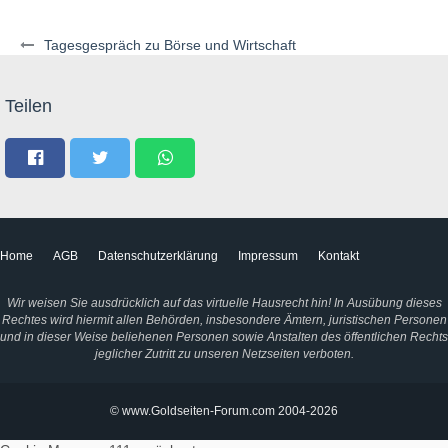
Tagesgespräch zu Börse und Wirtschaft
Teilen
Home
AGB
Datenschutzerklärung
Impressum
Kontakt
Wir weisen Sie ausdrücklich auf das virtuelle Hausrecht hin! In Ausübung dieses
Rechtes wird hiermit allen Behörden, insbesondere Ämtern, juristischen Personen
und in dieser Weise beliehenen Personen sowie Anstalten des öffentlichen Rechts
jeglicher Zutritt zu unseren Netzseiten verboten.
© www.Goldseiten-Forum.com 2004-2026