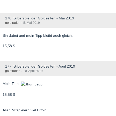
178. Silberspiel der Goldseiten - Mai 2019
goldtrader
5. Mai 2019
Bin dabei und mein Tipp bleibt auch gleich.
15,58 $
177. Silberspiel der Goldseiten - April 2019
goldtrader
10. April 2019
Mein Tipp.
15,58 $
Allen Mitspielern viel Erfolg.