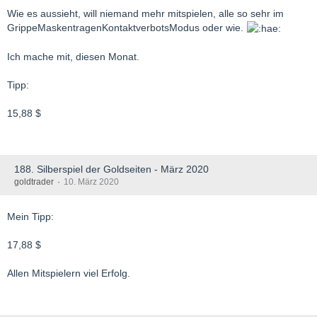
Wie es aussieht, will niemand mehr mitspielen, alle so sehr im
GrippeMaskentragenKontaktverbotsModus oder wie.
Ich mache mit, diesen Monat.
Tipp:
15,88 $
188. Silberspiel der Goldseiten - März 2020
goldtrader
10. März 2020
Mein Tipp:
17,88 $
Allen Mitspielern viel Erfolg.