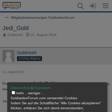
Mitgliederbewertungen Goldseitenforum
Jedi_Gold
Goldmohr
21. August 2014
Goldmohr
31000g Mitglied
21. August 2014
Jedi_Gold.
Ein großes Lob an
Problemlose schnelle Abwicklung
Datenschutz
|
Impressum
bei netter Kommunikation!
mehr ...
weniger ...
GoldseitenForum.com verwendet Cookies
Jederzeit…
Anmelden oder registrieren
Indem Sie auf die Schaltfläche "Alle Cookies akzeptieren"
klicken, erklären Sie sich damit einverstanden,