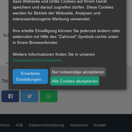
dass
Webseite
und Dritte Cookies auf Ihrem Gerät
speichern und darauf zugreifen dürfen. Diese Cookies
werden für Betrieb der Webseite, Analysen und
interessenbezogene Werbung verwendet.
Ihre erteilte Einwilligung können Sie jederzeit ändern oder
A
A
Schriftgröße:
A
A
A
widerrufen mit Hilfe des "Zahnrad"-Symbols rechts unten
in Ihrem Browserfenster.
Weitere Informationen finden Sie in unseren
Datenschutzinformationen
.
Mitgliederbewertungen Goldseitenforum
Nur notwendige akzeptieren
Erweiterte
Einstellungen
...
Teilen
Alle Cookies akzeptieren
Home
AGB
Datenschutzerklärung
Impressum
Kontakt