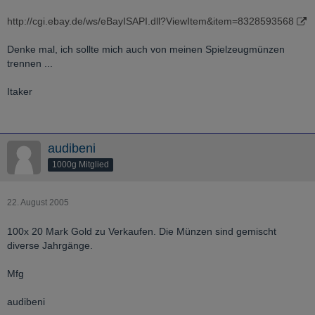
http://cgi.ebay.de/ws/eBayISAPI.dll?ViewItem&item=8328593568
Denke mal, ich sollte mich auch von meinen Spielzeugmünzen
trennen ...
Itaker
audibeni
1000g Mitglied
22. August 2005
100x 20 Mark Gold zu Verkaufen. Die Münzen sind gemischt
diverse Jahrgänge.
Mfg
audibeni