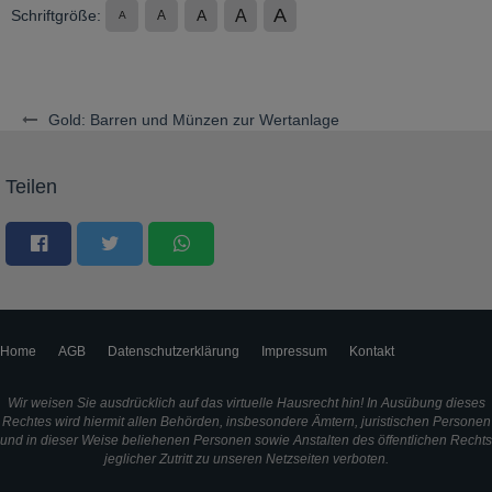
A
A
Schriftgröße:
A
A
A
Gold: Barren und Münzen zur Wertanlage
Teilen
Home
AGB
Datenschutzerklärung
Impressum
Kontakt
Wir weisen Sie ausdrücklich auf das virtuelle Hausrecht hin! In Ausübung dieses
Rechtes wird hiermit allen Behörden, insbesondere Ämtern, juristischen Personen
und in dieser Weise beliehenen Personen sowie Anstalten des öffentlichen Rechts
jeglicher Zutritt zu unseren Netzseiten verboten.