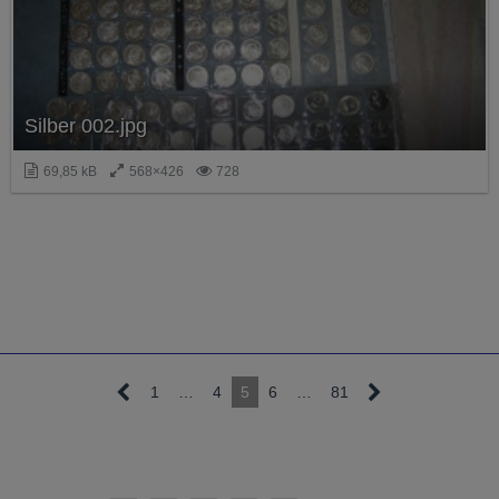
Silber 002.jpg
69,85 kB
568×426
728
1
…
4
5
6
…
81