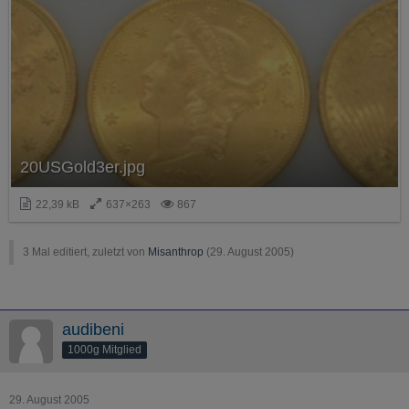
20USGold3er.jpg
22,39 kB
637×263
867
3 Mal editiert, zuletzt von
Misanthrop
(
29. August 2005
)
audibeni
1000g Mitglied
29. August 2005