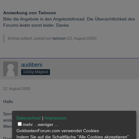
Anmerkung von Twinson
Bitte die Angebote in den Angebotsthread. Die Übersichtlichkeit des
Forums leidet sonst leider. Danke
Einmal editiert, zuletzt von
twinson
(
22. August 2005
)
audibeni
1000g Mitglied
22. August 2005
Hallo
Sorry war nicht absicht werde es mir merken kannst Du auch den
Datenschutz
|
Impressum
anderen link von Mir verschieben?
mehr ...
weniger ...
Werde für die Zukunft mehr aufpassen.
GoldseitenForum.com verwendet Cookies
Indem Sie auf die Schaltfläche "Alle Cookies akzeptieren"
Danke