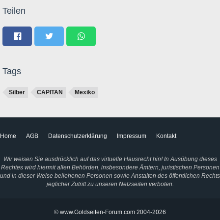
Teilen
Tags
Silber
CAPITAN
Mexiko
Home
AGB
Datenschutzerklärung
Impressum
Kontakt
Wir weisen Sie ausdrücklich auf das virtuelle Hausrecht hin! In Ausübung dieses
Rechtes wird hiermit allen Behörden, insbesondere Ämtern, juristischen Personen
und in dieser Weise beliehenen Personen sowie Anstalten des öffentlichen Rechts
jeglicher Zutritt zu unseren Netzseiten verboten.
© www.Goldseiten-Forum.com 2004-2026