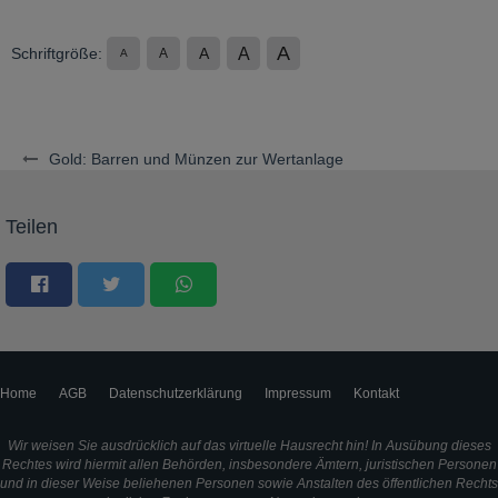
A
A
Schriftgröße:
A
A
A
Gold: Barren und Münzen zur Wertanlage
Teilen
Home
AGB
Datenschutzerklärung
Impressum
Kontakt
Wir weisen Sie ausdrücklich auf das virtuelle Hausrecht hin! In Ausübung dieses
Rechtes wird hiermit allen Behörden, insbesondere Ämtern, juristischen Personen
und in dieser Weise beliehenen Personen sowie Anstalten des öffentlichen Rechts