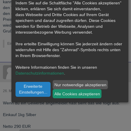
kann zwar seine Produkte ggfls. onhe Ust verkaufen, verliert aber
Indem Sie auf die Schaltfläche "Alle Cookies akzeptieren"
den Vorsteuerabzug vom Einkauf des silbers, so dass diese USt auf
klicken, erklären Sie sich damit einverstanden,
den einkauf des silbers um Kunstgegenstände herzustellen in den
dass
Webseite
und Dritte Cookies auf Ihrem Gerät
Preis für das Kunstwerk eingeht und so den Preis auf diese Weise
speichern und darauf zugreifen dürfen. Diese Cookies
wieder erhöht !
werden für Betrieb der Webseite, Analysen und
Gruß geheimwilli
interessenbezogene Werbung verwendet.
Einmal editiert, zuletzt von
geheimwilli
(
25. März 2006
)
Ihre erteilte Einwilligung können Sie jederzeit ändern oder
widerrufen mit Hilfe des "Zahnrad"-Symbols rechts unten
in Ihrem Browserfenster.
Weitere Informationen finden Sie in unseren
LordExcalibur
Datenschutzinformationen
.
Nur notwendige akzeptieren
Erweiterte
26. März 2006
Einstellungen
...
Alle Cookies akzeptieren
Wenn du ein Gewerbe angemeldet hast sieht das wie folgt aus:
Einkauf 1kg Silber
Netto 290 EUR