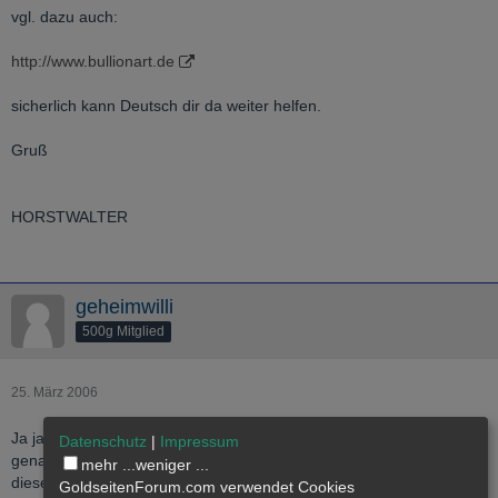
vgl. dazu auch:
http://www.bullionart.de
sicherlich kann Deutsch dir da weiter helfen.
Gruß
HORSTWALTER
geheimwilli
500g Mitglied
25. März 2006
Ja ja die liebe Umsatzsteuer ( häufig fälschlicherweise MwSt
Datenschutz
|
Impressum
genannt ) ist schon ein großes Problem. Leide funktioniert auch
mehr ...
weniger ...
diese Idee nicht wirklich. Denn derjenige der Siberkunst herstellt
GoldseitenForum.com verwendet Cookies