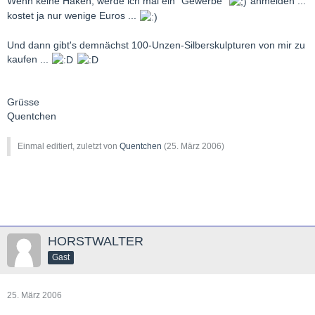
Wenn keine Haken, werde ich mal ein "Gewerbe"
anmelden ...
kostet ja nur wenige Euros ...
Und dann gibt's demnächst 100-Unzen-Silberskulpturen von mir zu
kaufen ...
Grüsse
Quentchen
Einmal editiert, zuletzt von
Quentchen
(
25. März 2006
)
HORSTWALTER
Gast
25. März 2006