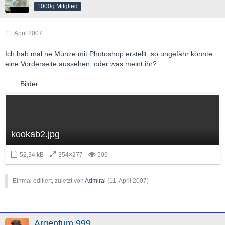
1000g Mitglied
11. April 2007
Ich hab mal ne Münze mit Photoshop erstellt, so ungefähr könnte
eine Vorderseite aussehen, oder was meint ihr?
Bilder
kookab2.jpg
52,34 kB
354×277
509
Einmal editiert, zuletzt von
Admiral
(
11. April 2007
)
Argentum 999