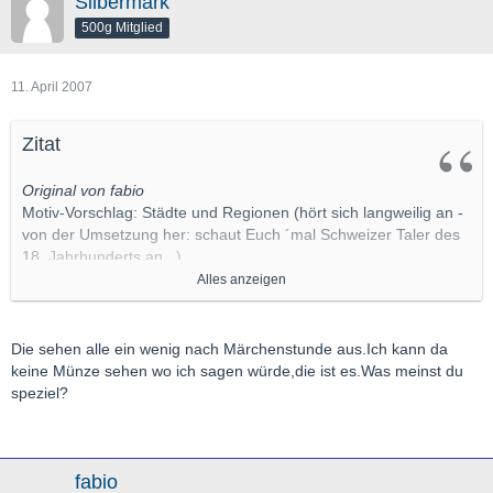
Silbermark
500g Mitglied
11. April 2007
Zitat
Original von fabio
Motiv-Vorschlag: Städte und Regionen (hört sich langweilig an -
von der Umsetzung her: schaut Euch ´mal Schweizer Taler des
18. Jahrhunderts an...)
Alles anzeigen
http://www.coinarchives.com/w/…=taler+and+17+and+gallen+
http://www.coinarchives.com/w/…
Die sehen alle ein wenig nach Märchenstunde aus.Ich kann da
er+and+17+and+z%C3%BCrich
keine Münze sehen wo ich sagen würde,die ist es.Was meinst du
speziel?
http://www.coinarchives.com/w/…
ch=taler+and+17+and+basel
http://www.coinarchives.com/w/…
fabio