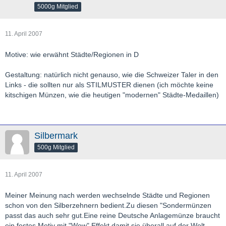
rch=taler+and+17+and+genf
5000g Mitglied
usw usf
11. April 2007
Motive: wie erwähnt Städte/Regionen in D
Gestaltung: natürlich nicht genauso, wie die Schweizer Taler in den
Links - die sollten nur als STILMUSTER dienen (ich möchte keine
kitschigen Münzen, wie die heutigen "modernen" Städte-Medaillen)
Silbermark
500g Mitglied
11. April 2007
Meiner Meinung nach werden wechselnde Städte und Regionen
schon von den Silberzehnern bedient.Zu diesen "Sondermünzen
passt das auch sehr gut.Eine reine Deutsche Anlagemünze braucht
ein festes Motiv mit "Wow" Effekt,damit sie überall auf der Welt