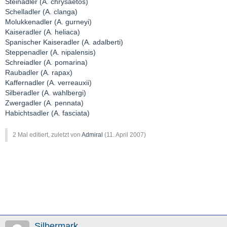
Steinadler (A. chrysaetos)
Schelladler (A. clanga)
Molukkenadler (A. gurneyi)
Kaiseradler (A. heliaca)
Spanischer Kaiseradler (A. adalberti)
Steppenadler (A. nipalensis)
Schreiadler (A. pomarina)
Raubadler (A. rapax)
Kaffernadler (A. verreauxii)
Silberadler (A. wahlbergi)
Zwergadler (A. pennata)
Habichtsadler (A. fasciata)
2 Mal editiert, zuletzt von
Admiral
(
11. April 2007
)
Silbermark