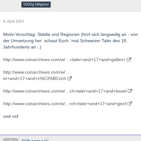
5000g Mitglied
9. April 2007
Motiv-Vorschlag: Städte und Regionen (hört sich langweilig an - von
der Umsetzung her: schaut Euch ´mal Schweizer Taler des 18.
Jahrhunderts an...)
http://www.coinarchives.com/w/…=taler+and+17+and+gallen+
http://www.coinarchives.com/w/…
er+and+17+and+z%C3%BCrich
http://www.coinarchives.com/w/…ch=taler+and+17+and+basel
http://www.coinarchives.com/w/…rch=taler+and+17+and+genf
usw usf