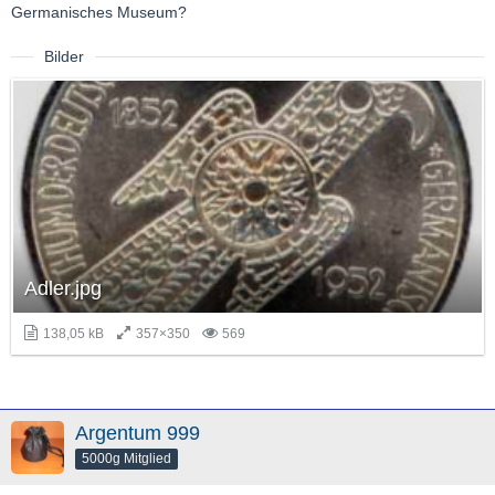
Germanisches Museum?
Bilder
Adler.jpg
138,05 kB
357×350
569
Argentum 999
5000g Mitglied