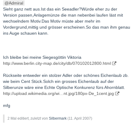
Admiral
Sieht ganz nett aus.Ist das ein Seeadler?Würde eher zu der
Version passen,Anlagemünze die man nebenbei laufen läst mit
wechselndem Motiv.Das Motiv müste aber mehr im
Vordergrund,mittig und grösser erscheinen.So das man ihm genau
ins Auge schauen kann.
Ich bleibe bei meine Siegesgöttin Viktoria
http://www.berlin.city-map.de/city/db/070102012800.html
Rückseite entweder ein stolzer Adler oder schönes Eichenlaub zb.
wie beim Cent Stück.Solch ein grosses Eichenlaub auf der
Silberunze wäre eine Echte Optische Konkurenz fürs Ahornblatt.
http://upload.wikimedia.org/wi…nt.jpg/180px-De_1cent.jpg
mfg
2 Mal editiert, zuletzt von
Silbermark
(
11. April 2007
)