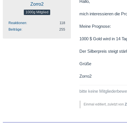
Hallo,
Zorro2
1000g Mitglied
mich interessieren die Pr
Reaktionen
118
Meine Prognose:
Beiträge
255
1000 $ Gold wird in 14 T
Der Silberpreis steigt st
Grüße
Zorro2
bitte keine Mitgliederbew
Einmal editiert, zuletzt von
Z