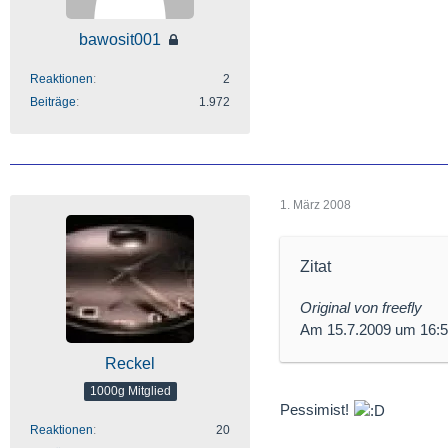
bawosit001
Reaktionen
2
Beiträge
1.972
1. März 2008
Zitat
Original von freefly
Am 15.7.2009 um 16:52
Reckel
1000g Mitglied
Pessimist!
Reaktionen
20