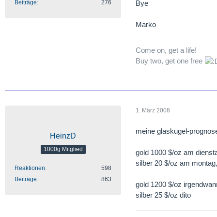
Beiträge
276
Bye
Marko
Come on, get a life!
Buy two, get one free
1. März 2008
meine glaskugel-prognos
HeinzD
1000g Mitglied
gold 1000 $/oz am diensta
silber 20 $/oz am montag,
Reaktionen
598
Beiträge
863
gold 1200 $/oz irgendwan
silber 25 $/oz dito