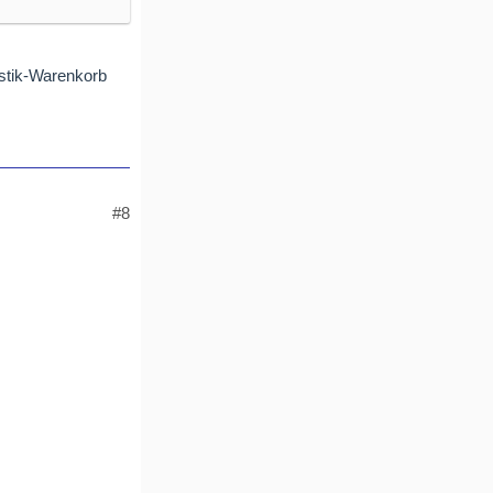
istik-Warenkorb
#8