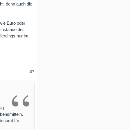
ht, denn auch die
wie Euro oder
genstände des
llerdings nur im
#7
ig
bensmitteln,
desamt für