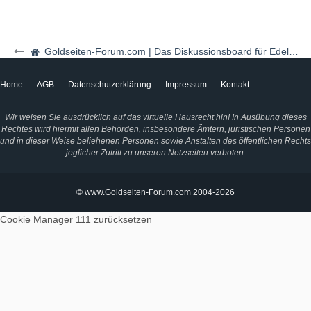
Goldseiten-Forum.com | Das Diskussionsboard für Edelmetalle & Rohstoffe
Home
AGB
Datenschutzerklärung
Impressum
Kontakt
Wir weisen Sie ausdrücklich auf das virtuelle Hausrecht hin! In Ausübung dieses
Rechtes wird hiermit allen Behörden, insbesondere Ämtern, juristischen Personen
und in dieser Weise beliehenen Personen sowie Anstalten des öffentlichen Rechts
jeglicher Zutritt zu unseren Netzseiten verboten.
© www.Goldseiten-Forum.com 2004-2026
Cookie Manager 111
zurücksetzen