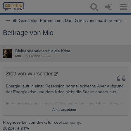
Goldseiten-Forum.com | Das Diskussionsboard für Edelmetalle & Rohstoffe
Beiträge von Mio
Dividendenaktien für die Krise
Mio
2. Oktober 2022
Zitat von Wurschtler
Energie läuft in einer Rezession normal schlecht. Aber aufgrund
der Energiekrise und dem Krieg sieht die Sache anders aus.
Im Energiesektor ist speziell Gas betroffen, von daher sollte es
dort halbwegs sichere Dividenden geben.
Alles anzeigen
Vorschläge:
Prognose bei comdirekt für cool company:
1. Energean
2022e: 4,24%