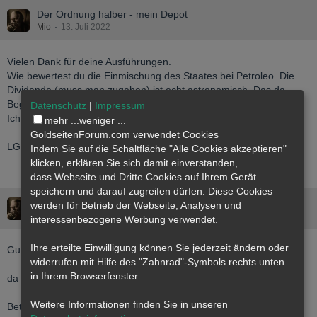
Der Ordnung halber - mein Depot
Mio
13. Juli 2022
Vielen Dank für deine Ausführungen.
Wie bewertest du die Einmischung des Staates bei Petroleo. Die
Dividende (muss man zugeben) ist echt astronomisch. Das da
Begehrlichkeiten aufkommen ist nachvollziehbar.
Datenschutz
|
Impressum
Ich habe da etwas voreilig die Hälfte verkauft......
mehr ...
weniger ...
GoldseitenForum.com verwendet Cookies
LG Mio
Indem Sie auf die Schaltfläche "Alle Cookies akzeptieren"
klicken, erklären Sie sich damit einverstanden,
dass
Webseite
und Dritte Cookies auf Ihrem Gerät
speichern und darauf zugreifen dürfen. Diese Cookies
Der Ordnung halber - mein Depot
werden für Betrieb der Webseite, Analysen und
Mio
12. Juli 2022
interessenbezogene Werbung verwendet.
Ihre erteilte Einwilligung können Sie jederzeit ändern oder
Guten Morgen
@valueman
,
widerrufen mit Hilfe des "Zahnrad"-Symbols rechts unten
in Ihrem Browserfenster.
da würden mich mal dein(e) Favorit(en) interessieren.
Weitere Informationen finden Sie in unseren
Betreffend Kolumbien - hätte ich gerne etwas anderes von dir