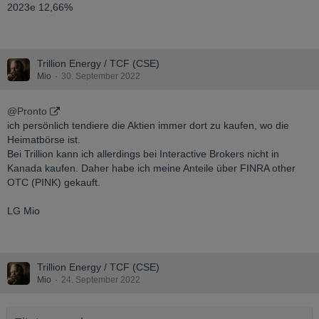
Der Gasproduzent hat erst kürzlich mit Dividendenzahlungen
2023e 12,66%
angefangen. Die Prognose für die nächsten Jahre sieht sehr gut
aus.
2. Cool Company
Trillion Energy / TCF (CSE)
Der LNG-Schiffsbetreiber profitiert von extrem hohen LNG-
Mio
30. September 2022
Frachtraten, die wohl noch eine Weile so hoch bleiben sollten.
Dividendenprognosen gibt es noch keine, aber ich rechne mit
@Pronto
einer zweistelligen Dividendenrendite ab nächstem Jahr.
ich persönlich tendiere die Aktien immer dort zu kaufen, wo die
Heimatbörse ist.
Bei Trillion kann ich allerdings bei Interactive Brokers nicht in
Kanada kaufen. Daher habe ich meine Anteile über FINRA other
OTC (PINK) gekauft.
LG Mio
Trillion Energy / TCF (CSE)
Mio
24. September 2022