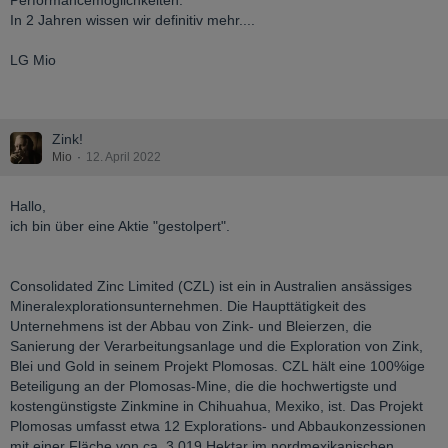
Performancemöglichkeiten.
In 2 Jahren wissen wir definitiv mehr....
LG Mio
Zink!
Mio
12. April 2022
Hallo,
ich bin über eine Aktie "gestolpert".
Consolidated Zinc Limited (CZL) ist ein in Australien ansässiges
Mineralexplorationsunternehmen. Die Haupttätigkeit des
Unternehmens ist der Abbau von Zink- und Bleierzen, die
Sanierung der Verarbeitungsanlage und die Exploration von Zink,
Blei und Gold in seinem Projekt Plomosas. CZL hält eine 100%ige
Beteiligung an der Plomosas-Mine, die die hochwertigste und
kostengünstigste Zinkmine in Chihuahua, Mexiko, ist. Das Projekt
Plomosas umfasst etwa 12 Explorations- und Abbaukonzessionen
mit einer Fläche von ca. 3.019 Hektar im nordmexikanischen