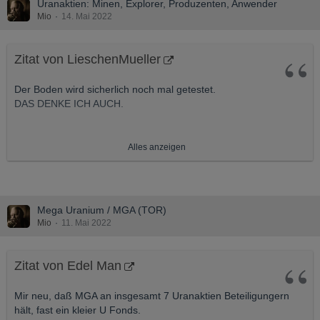
Uranaktien: Minen, Explorer, Produzenten, Anwender
Mio
14. Mai 2022
Zitat von LieschenMueller
Der Boden wird sicherlich noch mal getestet.
DAS DENKE ICH AUCH.
Uraninvestitionen betreffen einen sehr kleinen Markt der
Alles anzeigen
hochvolatil ist.
Viele Unternehmen sind stark verschuldet und der globale
Zinsanstieg erzeugt starke Schmerzen.
DAS SEHE ICH NICHT SO. DIE MEISTEN URANWERTE
Mega Uranium / MGA (TOR)
HABEN KEINE SCHULDEN UND HABEN SICH GERADE IN DER
Mio
11. Mai 2022
LETZTEN ZEIT ÜBER DEN MARKT LIQUIDITÄT GEHOLT.
Die meisten Uranaktien sind für mich Zockeraktien (außer z.B.
Cameco - als guter Dividendenzahler).
Zitat von Edel Man
DAS IST DEINE MEINUNG. ICH SEHE ES SO; DASS DIESE
UNTERNEHMEN IN EINEM JAHRELANGEN BÄRENMARKT
Mir neu, daß MGA an insgesamt 7 Uranaktien Beteiligungern
DAS ÜBERLEBEN GESCHAFFT HABEN. GERADE KEINE !!
hält, fast ein kleier U Fonds.
ZOCKERPAPIERE.