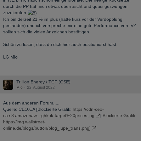
in IVZ bin ich auch schon einige Monate. Der heftige Rücksetzer
durch die PP hat mich etwas überrascht und quasi gezwungen
zuzukaufen
Ich bin derzeit 21 % im plus (hatte kurz vor der Verdopplung
gestanden) und ich verspreche mir eine gute Performance von IVZ
sollten sich die vielen Anzeichen bestätigen.
Schön zu lesen, dass du dich hier auch positionierst hast.
LG Mio
Trillion Energy / TCF (CSE)
Mio
22. August 2022
Aus dem anderen Forum.....
Quelle: CEO.CA [Blockierte Grafik:
https://cdn-ceo-
ca.s3.amazonaw…g5kok-target%20prices.jpg
]
[Blockierte Grafik:
https://img.wallstreet-
online.de/blogs/button/blog_lupe_trans.png]