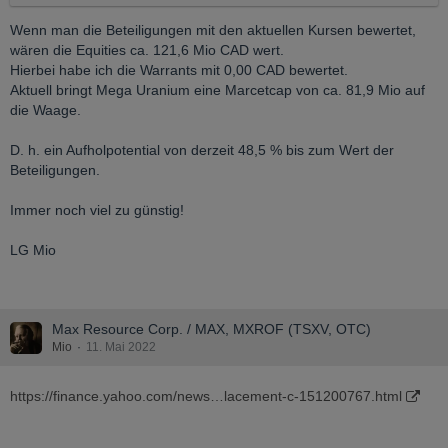
Wenn man die Beteiligungen mit den aktuellen Kursen bewertet,
Ich fahre meine Positionen nach Anstiegen wie gestern bei UEC
wären die Equities ca. 121,6 Mio CAD wert.
gerne auch wieder auf 0 zurück. ICH NICHT !
Hierbei habe ich die Warrants mit 0,00 CAD bewertet.
Aktuell bringt Mega Uranium eine Marcetcap von ca. 81,9 Mio auf
Wir befinden uns in einem Bärenmarkt mit Rückgang der
die Waage.
Industrieproduktion - und Stagflationstrends. DA GEBE ICH DIR
DURCHAUS RECHT. ABER:
D. h. ein Aufholpotential von derzeit 48,5 % bis zum Wert der
DAS TRIFFFT AUF DEN ATOMENERGIEBEREICH GERADE
Beteiligungen.
NICHT ZU.
ICH DENKE, DAS ES GUT MÖGLICH IST, DASS EINIGE
Immer noch viel zu günstig!
UNTERNEHMEN NICHT ÜBERLEBEN, ABER EIN GROSSER
TEIL DER FIRMEN, WIRD DEN BULLENMARKT REITEN UND
LG Mio
GROSSE KURSSTEIGERUNGEN ERLEBEN.
DA BIN ICH DABEI !
Max Resource Corp. / MAX, MXROF (TSXV, OTC)
ALLEN VIEL GLÜCK
Mio
11. Mai 2022
https://finance.yahoo.com/news…lacement-c-151200767.html