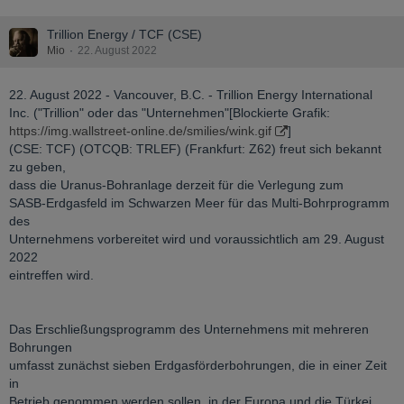
Trillion Energy / TCF (CSE)
Mio
22. August 2022
22. August 2022 - Vancouver, B.C. - Trillion Energy International
Inc. ("Trillion" oder das "Unternehmen"[Blockierte Grafik:
https://img.wallstreet-online.de/smilies/wink.gif
]
(CSE: TCF) (OTCQB: TRLEF) (Frankfurt: Z62) freut sich bekannt
zu geben,
dass die Uranus-Bohranlage derzeit für die Verlegung zum
SASB-Erdgasfeld im Schwarzen Meer für das Multi-Bohrprogramm
des
Unternehmens vorbereitet wird und voraussichtlich am 29. August
2022
eintreffen wird.
Das Erschließungsprogramm des Unternehmens mit mehreren
Bohrungen
umfasst zunächst sieben Erdgasförderbohrungen, die in einer Zeit
in
Betrieb genommen werden sollen, in der Europa und die Türkei