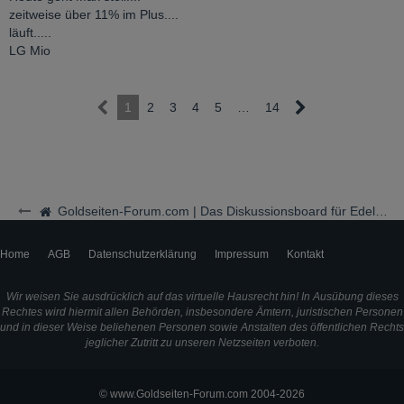
zeitweise über 11% im Plus....
läuft.....
LG Mio
1
2
3
4
5
…
14
Goldseiten-Forum.com | Das Diskussionsboard für Edelmetalle & Rohstoffe
Home
AGB
Datenschutzerklärung
Impressum
Kontakt
Wir weisen Sie ausdrücklich auf das virtuelle Hausrecht hin! In Ausübung dieses
Rechtes wird hiermit allen Behörden, insbesondere Ämtern, juristischen Personen
und in dieser Weise beliehenen Personen sowie Anstalten des öffentlichen Rechts
jeglicher Zutritt zu unseren Netzseiten verboten.
© www.Goldseiten-Forum.com 2004-2026