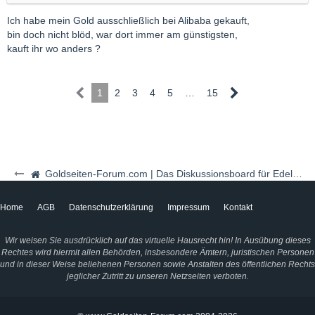
Ich habe mein Gold ausschließlich bei Alibaba gekauft,
bin doch nicht blöd, war dort immer am günstigsten,
kauft ihr wo anders ?
1
2
3
4
5
…
15
Goldseiten-Forum.com | Das Diskussionsboard für Edelmetalle & Rohstoffe
Home
AGB
Datenschutzerklärung
Impressum
Kontakt
Wir weisen Sie ausdrücklich auf das virtuelle Hausrecht hin! In Ausübung dieses
Rechtes wird hiermit allen Behörden, insbesondere Ämtern, juristischen Personen
und in dieser Weise beliehenen Personen sowie Anstalten des öffentlichen Rechts
jeglicher Zutritt zu unseren Netzseiten verboten.