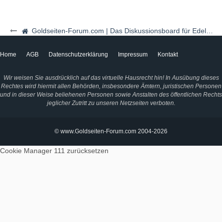
Goldseiten-Forum.com | Das Diskussionsboard für Edelmetalle & Rohstoffe
Home
AGB
Datenschutzerklärung
Impressum
Kontakt
Wir weisen Sie ausdrücklich auf das virtuelle Hausrecht hin! In Ausübung dieses
Rechtes wird hiermit allen Behörden, insbesondere Ämtern, juristischen Personen
und in dieser Weise beliehenen Personen sowie Anstalten des öffentlichen Rechts
jeglicher Zutritt zu unseren Netzseiten verboten.
© www.Goldseiten-Forum.com 2004-2026
Cookie Manager 111
zurücksetzen