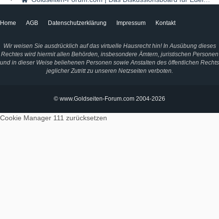
Home
AGB
Datenschutzerklärung
Impressum
Kontakt
Wir weisen Sie ausdrücklich auf das virtuelle Hausrecht hin! In Ausübung dieses
Rechtes wird hiermit allen Behörden, insbesondere Ämtern, juristischen Personen
und in dieser Weise beliehenen Personen sowie Anstalten des öffentlichen Rechts
jeglicher Zutritt zu unseren Netzseiten verboten.
© www.Goldseiten-Forum.com 2004-2026
Cookie Manager 111
zurücksetzen