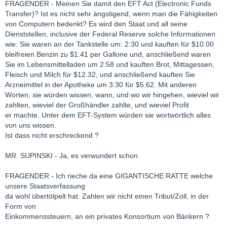
FRAGENDER - Meinen Sie damit den EFT Act (Electronic Funds
Transfer)? Ist es nicht sehr ängstigend, wenn man die Fähigkeiten
von Computern bedenkt? Es wird den Staat und all seine
Dienststellen, inclusive der Federal Reserve solche Informationen
wie: Sie waren an der Tankstelle um: 2:30 und kauften für $10.00
bleifreien Benzin zu $1.41 per Gallone und, anschließend waren
Sie im Lebensmittelladen um 2:58 und kauften Brot, Mittagessen,
Fleisch und Milch für $12.32, und anschließend kauften Sie
Arzneimittel in der Apotheke um 3:30 für $5.62. Mit anderen
Worten, sie würden wissen, wann, und wo wir hingehen, wieviel wir
zahlten, wieviel der Großhändler zahlte, und wieviel Profit
er machte. Unter dem EFT-System würden sie wortwörtlich alles
von uns wissen.
Ist dass nicht erschreckend ?
MR. SUPINSKI - Ja, es verwundert schon.
FRAGENDER - Ich rieche da eine GIGANTISCHE RATTE welche
unsere Staatsverfassung
da wohl übertölpelt hat. Zahlen wir nicht einen Tribut/Zoll, in der
Form von
Einkommenssteuern, an ein privates Konsortium von Bänkern ?