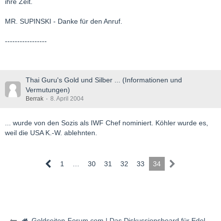
ihre Zeit.
MR. SUPINSKI - Danke für den Anruf.
-----------------
Thai Guru's Gold und Silber ... (Informationen und
Vermutungen)
Berrak
8. April 2004
... wurde von den Sozis als IWF Chef nominiert. Köhler wurde es,
weil die USA K.-W. ablehnten.
1
…
30
31
32
33
34
Goldseiten-Forum.com | Das Diskussionsboard für Edelmetalle & Rohstoffe