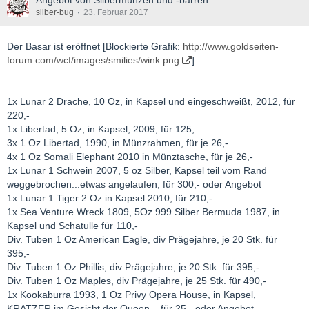
Angebot von Silbermünzen und -barren
silber-bug
23. Februar 2017
Der Basar ist eröffnet [Blockierte Grafik:
http://www.goldseiten-
forum.com/wcf/images/smilies/wink.png
]
1x Lunar 2 Drache, 10 Oz, in Kapsel und eingeschweißt, 2012, für
220,-
1x Libertad, 5 Oz, in Kapsel, 2009, für 125,
3x 1 Oz Libertad, 1990, in Münzrahmen, für je 26,-
4x 1 Oz Somali Elephant 2010 in Münztasche, für je 26,-
1x Lunar 1 Schwein 2007, 5 oz Silber, Kapsel teil vom Rand
weggebrochen...etwas angelaufen, für 300,- oder Angebot
1x Lunar 1 Tiger 2 Oz in Kapsel 2010, für 210,-
1x Sea Venture Wreck 1809, 5Oz 999 Silber Bermuda 1987, in
Kapsel und Schatulle für 110,-
Div. Tuben 1 Oz American Eagle, div Prägejahre, je 20 Stk. für
395,-
Div. Tuben 1 Oz Phillis, div Prägejahre, je 20 Stk. für 395,-
Div. Tuben 1 Oz Maples, div Prägejahre, je 25 Stk. für 490,-
1x Kookaburra 1993, 1 Oz Privy Opera House, in Kapsel,
KRATZER im Gesicht der Queen... für 25,- oder Angebot.