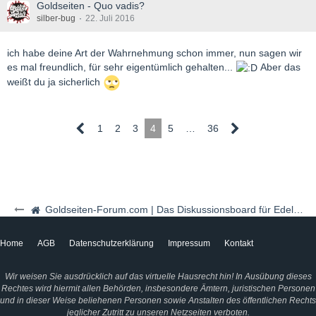
Goldseiten - Quo vadis?
silber-bug
22. Juli 2016
ich habe deine Art der Wahrnehmung schon immer, nun sagen wir
es mal freundlich, für sehr eigentümlich gehalten...
Aber das
weißt du ja sicherlich
1
2
3
4
5
…
36
Goldseiten-Forum.com | Das Diskussionsboard für Edelmetalle & Rohstoffe
Home
AGB
Datenschutzerklärung
Impressum
Kontakt
Wir weisen Sie ausdrücklich auf das virtuelle Hausrecht hin! In Ausübung dieses
Rechtes wird hiermit allen Behörden, insbesondere Ämtern, juristischen Personen
und in dieser Weise beliehenen Personen sowie Anstalten des öffentlichen Rechts
jeglicher Zutritt zu unseren Netzseiten verboten.