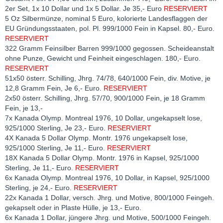
2er Set, 1x 10 Dollar und 1x 5 Dollar. Je 35,- Euro
RESERVIERT
5 Oz Silbermünze, nominal 5 Euro, kolorierte Landesflaggen der
EU Gründungsstaaten, pol. Pl. 999/1000 Fein in Kapsel. 80,- Euro.
RESERVIERT
322 Gramm Feinsilber Barren 999/1000 gegossen. Scheideanstalt
ohne Punze, Gewicht und Feinheit eingeschlagen. 180,- Euro.
RESERVIERT
51x50 österr. Schilling, Jhrg. 74/78, 640/1000 Fein, div. Motive, je
12,8 Gramm Fein, Je 6,- Euro.
RESERVIERT
2x50 österr. Schilling, Jhrg. 57/70, 900/1000 Fein, je 18 Gramm
Fein, je 13,-
7x Kanada Olymp. Montreal 1976, 10 Dollar, ungekapselt lose,
925/1000 Sterling, Je 23,- Euro.
RESERVIERT
4X Kanada 5 Dollar Olymp. Montr. 1976 ungekapselt lose,
925/1000 Sterling, Je 11,- Euro.
RESERVIERT
18X Kanada 5 Dollar Olymp. Montr. 1976 in Kapsel, 925/1000
Sterling, Je 11,- Euro.
RESERVIERT
6x Kanada Olymp. Montreal 1976, 10 Dollar, in Kapsel, 925/1000
Sterling, je 24,- Euro.
RESERVIERT
22x Kanada 1 Dollar, versch. Jhrg. und Motive, 800/1000 Feingeh.
gekapselt oder in Plaste Hülle, je 13,- Euro.
6x Kanada 1 Dollar, jüngere Jhrg. und Motive, 500/1000 Feingeh.