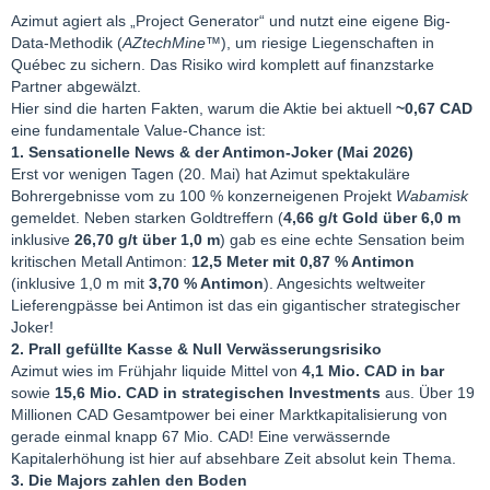
Azimut agiert als „Project Generator“ und nutzt eine eigene Big-
Data-Methodik (
AZtechMine™
), um riesige Liegenschaften in
Québec zu sichern. Das Risiko wird komplett auf finanzstarke
Partner abgewälzt.
Hier sind die harten Fakten, warum die Aktie bei aktuell
~0,67 CAD
eine fundamentale Value-Chance ist:
1. Sensationelle News & der Antimon-Joker (Mai 2026)
Erst vor wenigen Tagen (20. Mai) hat Azimut spektakuläre
Bohrergebnisse vom zu 100 % konzerneigenen Projekt
Wabamisk
gemeldet. Neben starken Goldtreffern (
4,66 g/t Gold über 6,0 m
inklusive
26,70 g/t über 1,0 m
) gab es eine echte Sensation beim
kritischen Metall Antimon:
12,5 Meter mit 0,87 % Antimon
(inklusive 1,0 m mit
3,70 % Antimon
). Angesichts weltweiter
Lieferengpässe bei Antimon ist das ein gigantischer strategischer
Joker!
2. Prall gefüllte Kasse & Null Verwässerungsrisiko
Azimut wies im Frühjahr liquide Mittel von
4,1 Mio. CAD in bar
sowie
15,6 Mio. CAD in strategischen Investments
aus. Über 19
Millionen CAD Gesamtpower bei einer Marktkapitalisierung von
gerade einmal knapp 67 Mio. CAD! Eine verwässernde
Kapitalerhöhung ist hier auf absehbare Zeit absolut kein Thema.
3. Die Majors zahlen den Boden