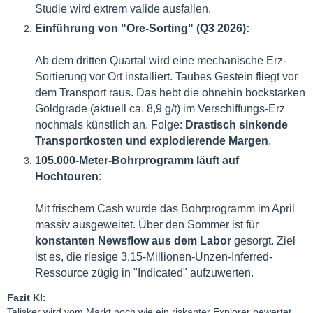
Studie wird extrem valide ausfallen.
Einführung von "Ore-Sorting" (Q3 2026):
Ab dem dritten Quartal wird eine mechanische Erz-
Sortierung vor Ort installiert. Taubes Gestein fliegt vor
dem Transport raus. Das hebt die ohnehin bockstarken
Goldgrade (aktuell ca. 8,9 g/t) im Verschiffungs-Erz
nochmals künstlich an. Folge:
Drastisch sinkende
Transportkosten und explodierende Margen
.
105.000-Meter-Bohrprogramm läuft auf
Hochtouren:
Mit frischem Cash wurde das Bohrprogramm im April
massiv ausgeweitet. Über den Sommer ist für
konstanten Newsflow aus dem Labor
gesorgt. Ziel
ist es, die riesige 3,15-Millionen-Unzen-Inferred-
Ressource zügig in "Indicated" aufzuwerten.
Fazit KI:
Talisker wird vom Markt noch wie ein riskanter Explorer bewertet,