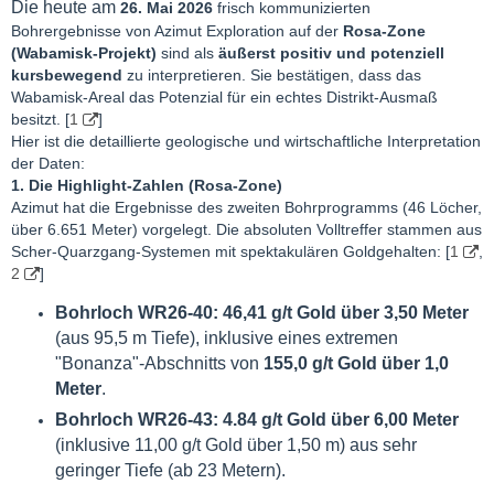
Die heute am
26. Mai 2026
frisch kommunizierten
Bohrergebnisse von Azimut Exploration auf der
Rosa-Zone
(Wabamisk-Projekt)
sind als
äußerst positiv und potenziell
kursbewegend
zu interpretieren. Sie bestätigen, dass das
Wabamisk-Areal das Potenzial für ein echtes Distrikt-Ausmaß
besitzt. [
1
]
Hier ist die detaillierte geologische und wirtschaftliche Interpretation
der Daten:
1. Die Highlight-Zahlen (Rosa-Zone)
Azimut hat die Ergebnisse des zweiten Bohrprogramms (46 Löcher,
über 6.651 Meter) vorgelegt. Die absoluten Volltreffer stammen aus
Scher-Quarzgang-Systemen mit spektakulären Goldgehalten: [
1
,
2
]
Bohrloch WR26-40:
46,41 g/t Gold über 3,50 Meter
(aus 95,5 m Tiefe), inklusive eines extremen
"Bonanza"-Abschnitts von
155,0 g/t Gold über 1,0
Meter
.
Bohrloch WR26-43:
4.84 g/t Gold über 6,00 Meter
(inklusive 11,00 g/t Gold über 1,50 m) aus sehr
geringer Tiefe (ab 23 Metern).