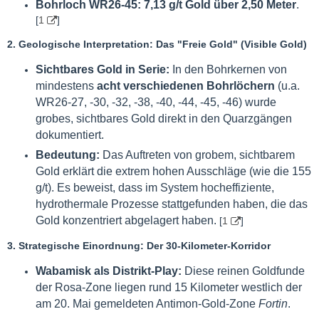
Bohrloch WR26-45:
7,13 g/t Gold über 2,50 Meter
.
[
1
]
2. Geologische Interpretation: Das "Freie Gold" (Visible Gold)
Sichtbares Gold in Serie:
In den Bohrkernen von
mindestens
acht verschiedenen Bohrlöchern
(u.a.
WR26-27, -30, -32, -38, -40, -44, -45, -46) wurde
grobes, sichtbares Gold direkt in den Quarzgängen
dokumentiert.
Bedeutung:
Das Auftreten von grobem, sichtbarem
Gold erklärt die extrem hohen Ausschläge (wie die 155
g/t). Es beweist, dass im System hocheffiziente,
hydrothermale Prozesse stattgefunden haben, die das
Gold konzentriert abgelagert haben.
[
1
]
3. Strategische Einordnung: Der 30-Kilometer-Korridor
Wabamisk als Distrikt-Play:
Diese reinen Goldfunde
der Rosa-Zone liegen rund 15 Kilometer westlich der
am 20. Mai gemeldeten Antimon-Gold-Zone
Fortin
.