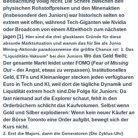
Beobachtung völlig recht. Die Schere zwischen den
physischen Rohstoffpreisen und den Minenaktien
(insbesondere den Juniors) war historisch selten so
extrem weit offen, während Tech-Giganten wie Nvidia
oder Broadcom von einem Allzeithoch zum nächsten
jagen [1].
Hier sind die drei glasklaren Gründe für diese
absurde Marktsituation und warum das für Sie als Junio
Mining-Aktionär paradoxerweise die größte Chance ist: 1. Das
Wo das Geld fließt:
"Liquiditäts-Vakuum" bei den Juniors
Der gesamte Markt leidet unter FOMO (
Fear of Missing
Out
– der Angst, etwas zu verpassen). Institutionelles
Geld, ETFs und Kleinanleger stecken jeden verfügbaren
Euro in Tech und KI, weil dort die tägliche Dynamik und
Liquidität extrem hoch sind.
Die Folge für Juniors: Da
fast niemand auf die Explorer schaut, fehlt in den
Orderbüchern schlicht das Kaufvolumen. Selbst wenn
Gold und Silber explodieren: Wenn kein neuer Käufer an
der Börse Toronto eine Order aufgibt, bewegt sich der
Kurs nicht.
2. Erst die Majors, dann die Generatoren (Die Zyklus-Uhr)