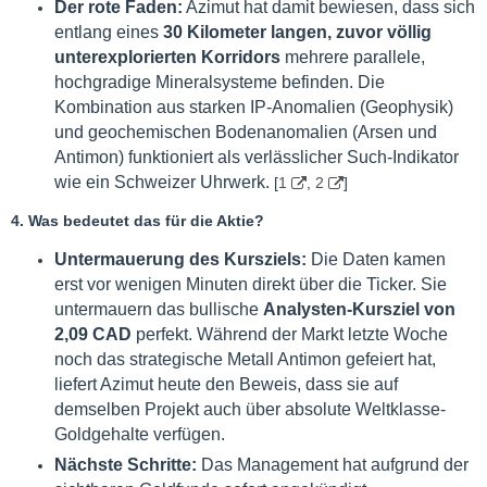
Der rote Faden:
Azimut hat damit bewiesen, dass sich
entlang eines
30 Kilometer langen, zuvor völlig
unterexplorierten Korridors
mehrere parallele,
hochgradige Mineralsysteme befinden. Die
Kombination aus starken IP-Anomalien (Geophysik)
und geochemischen Bodenanomalien (Arsen und
Antimon) funktioniert als verlässlicher Such-Indikator
wie ein Schweizer Uhrwerk.
[
1
,
2
]
4. Was bedeutet das für die Aktie?
Untermauerung des Kursziels:
Die Daten kamen
erst vor wenigen Minuten direkt über die Ticker. Sie
untermauern das bullische
Analysten-Kursziel von
2,09 CAD
perfekt. Während der Markt letzte Woche
noch das strategische Metall Antimon gefeiert hat,
liefert Azimut heute den Beweis, dass sie auf
demselben Projekt auch über absolute Weltklasse-
Goldgehalte verfügen.
Nächste Schritte:
Das Management hat aufgrund der