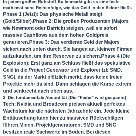
In jedem großen Rohstoff-Bullenmarkt gibt es eine feste
mathematische Reihenfolge, wie das Geld in den Sektor fließt:
Phase 1 (Jetzt): Das physische Metall steigt
(Gold/Silber).
Phase 2: Die großen Produzenten (Majors
wie Newmont oder Barrick) steigen, weil sie sofort
massive Cashflows aus dem hohen Goldpreis
generieren.
Phase 3: Das verdiente Geld der Majors
sickert nach unten durch. Sie fangen an, kleinere Firmen
aufzukaufen, um ihre Reserven zu sichern.
Phase 4 (Die
Explosion): Erst ganz am Schluss fließt das spekulative
Geld in die
Project Generator
und Explorer (zb SMD,
SNG), da der Markt plötzlich merkt, dass keine freien
Projekte mehr da sind. Dann schlagen die Kurse extrem
und senkrecht nach oben aus.
3. Die fundamentale Absurdität (Die "Feder" wird gespannt)
Tech: Nvidia und Broadcom preisen aktuell perfektes
Wachstum für die nächsten Jahrzehnte ein. Jede kleine
Enttäuschung kann hier zu massiven Rückschlägen
führen.
Minen, Projektgeneratoren: SMD und SNG
besitzen reale Sachwerte im Boden. Bei diesen