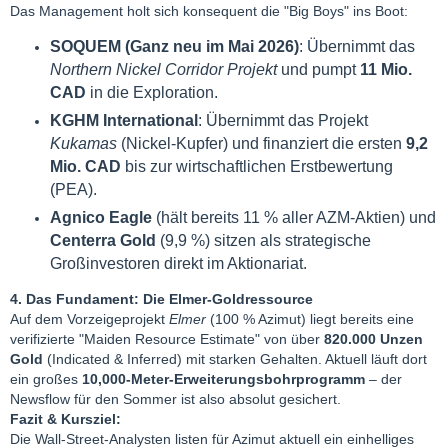
Das Management holt sich konsequent die "Big Boys" ins Boot:
SOQUEM (Ganz neu im Mai 2026)
: Übernimmt das
Northern Nickel Corridor Projekt
und pumpt
11 Mio.
CAD
in die Exploration.
KGHM International
: Übernimmt das Projekt
Kukamas
(Nickel-Kupfer) und finanziert die ersten
9,2
Mio. CAD
bis zur wirtschaftlichen Erstbewertung
(PEA).
Agnico Eagle
(hält bereits 11 % aller AZM-Aktien) und
Centerra Gold
(9,9 %) sitzen als strategische
Großinvestoren direkt im Aktionariat.
4. Das Fundament: Die Elmer-Goldressource
Auf dem Vorzeigeprojekt
Elmer
(100 % Azimut) liegt bereits eine
verifizierte "Maiden Resource Estimate" von über
820.000 Unzen
Gold
(Indicated & Inferred) mit starken Gehalten. Aktuell läuft dort
ein großes
10,000-Meter-Erweiterungsbohrprogramm
– der
Newsflow für den Sommer ist also absolut gesichert.
Fazit & Kursziel:
Die Wall-Street-Analysten listen für Azimut aktuell ein einhelliges