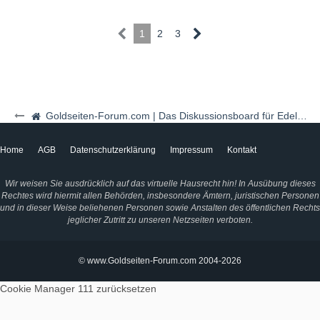
1
2
3
Goldseiten-Forum.com | Das Diskussionsboard für Edelmetalle & Rohstoffe
Home
AGB
Datenschutzerklärung
Impressum
Kontakt
Wir weisen Sie ausdrücklich auf das virtuelle Hausrecht hin! In Ausübung dieses
Rechtes wird hiermit allen Behörden, insbesondere Ämtern, juristischen Personen
und in dieser Weise beliehenen Personen sowie Anstalten des öffentlichen Rechts
jeglicher Zutritt zu unseren Netzseiten verboten.
© www.Goldseiten-Forum.com 2004-2026
Cookie Manager 111
zurücksetzen