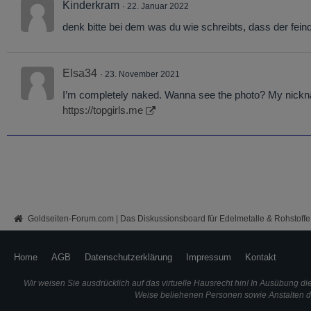
Kinderkram
22. Januar 2022
denk bitte bei dem was du wie schreibts, dass der feind 
Elsa34
23. November 2021
I’m completely naked. Wanna see the photo? My nickna
https://topgirls.me
Goldseiten-Forum.com | Das Diskussionsboard für Edelmetalle & Rohstoffe
Home
AGB
Datenschutzerklärung
Impressum
Kontakt
Wir weisen Sie ausdrücklich auf das virtuelle Hausrecht hin! In Ausübung d
Weise beliehenen Personen sowie Anstalten des