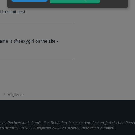
hier mit liest
me is @sexygirI on the site -
Mitglieder
ieses Rechtes wird hiermit allen Behörden, insbesondere Ämtern, juristischen Pers
 öffentlichen Rechts jeglicher Zutritt zu unseren Netzseiten verboten.