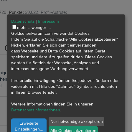
720
Punkte
39.622
Profil-Aufrufe
Datenschutz
|
Impressum
mehr ...
weniger ...
Inhalte suchen
GoldseitenForum.com verwendet Cookies
Indem Sie auf die Schaltfläche "Alle Cookies akzeptieren"
klicken, erklären Sie sich damit einverstanden,
Über mich
dass
Webseite
und Dritte Cookies auf Ihrem Gerät
speichern und darauf zugreifen dürfen. Diese Cookies
werden für Betrieb der Webseite, Analysen und
interessenbezogene Werbung verwendet.
wenigen Sätzen zusammengefasst
schenden Politiker von außen
Ihre erteilte Einwilligung können Sie jederzeit ändern oder
d.
widerrufen mit Hilfe des "Zahnrad"-Symbols rechts unten
in Ihrem Browserfenster.
Weitere Informationen finden Sie in unseren
Datenschutzinformationen
.
Nur notwendige akzeptieren
Erweiterte
Einstellungen
...
Alle Cookies akzeptieren