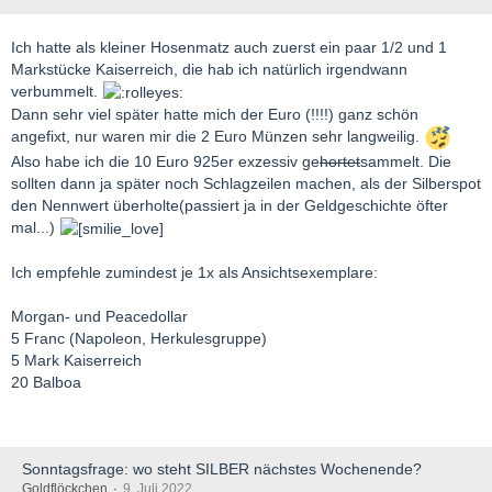
Ich hatte als kleiner Hosenmatz auch zuerst ein paar 1/2 und 1
Markstücke Kaiserreich, die hab ich natürlich irgendwann
verbummelt.
Dann sehr viel später hatte mich der Euro (!!!!) ganz schön
angefixt, nur waren mir die 2 Euro Münzen sehr langweilig.
Also habe ich die 10 Euro 925er exzessiv ge
hortet
sammelt. Die
sollten dann ja später noch Schlagzeilen machen, als der Silberspot
den Nennwert überholte(passiert ja in der Geldgeschichte öfter
mal...)
Ich empfehle zumindest je 1x als Ansichtsexemplare:
Morgan- und Peacedollar
5 Franc (Napoleon, Herkulesgruppe)
5 Mark Kaiserreich
20 Balboa
Sonntagsfrage: wo steht SILBER nächstes Wochenende?
Goldflöckchen
9. Juli 2022