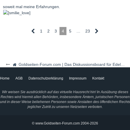
soweit mal meine Erfahrungen.
1
2
3
4
5
…
23
Goldseiten-Forum.com | Das Diskussionsboard für Edelmetalle & Rohstoffe
Home
AGB
Datenschutzerklärung
Impressum
Kontakt
Wir weisen Sie ausdrücklich auf das virtuelle Hausrecht hin! In Ausübung dieses
Rechtes wird hiermit allen Behörden, insbesondere Ämtern, juristischen Personen
und in dieser Weise beliehenen Personen sowie Anstalten des öffentlichen Rechts
jeglicher Zutritt zu unseren Netzseiten verboten.
© www.Goldseiten-Forum.com 2004-2026