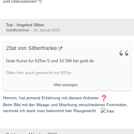
und Diskussionen"?)
Top - Angebot Silber
Goldflöckchen
20. Januar 2023
Zitat von Silberfranke
Gute Kurse fur 625er 5 und 10 DM bei gold.de
Oder hier auch gemischt mit 925er:
https://shop.scheideanstaltka.…en-1-kilo-feinsilber.html
Alles anzeigen
Aufpreise kommen deutlich zurück
Hmmm, hat jemand Erfahrung mit diesem Anbieter
Beim Bild mit der Waage und Mischung verschiedener Feinheiten,
vermute ich stark man bekommt hier Raugewicht...