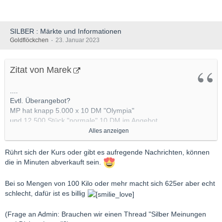
SILBER : Märkte und Informationen
Goldflöckchen
23. Januar 2023
Zitat von Marek
....
Evtl. Überangebot?
MP hat knapp 5.000 x 10 DM "Olympia"
und 12.500 Stück "normale" 10 DM im Angebot.
Rd. 170 Kilo fein, das ist schon was.
Alles anzeigen
Dazu noch rd. 3.000 Stück 5 DM Gedenker nur bei MP,
in Summe also über 190 kg sofort erhältlich .....
Rührt sich der Kurs oder gibt es aufregende Nachrichten, können
die in Minuten abverkauft sein.
Bei so Mengen von 100 Kilo oder mehr macht sich 625er aber echt
schlecht, dafür ist es billig
(Frage an Admin: Brauchen wir einen Thread "Silber Meinungen