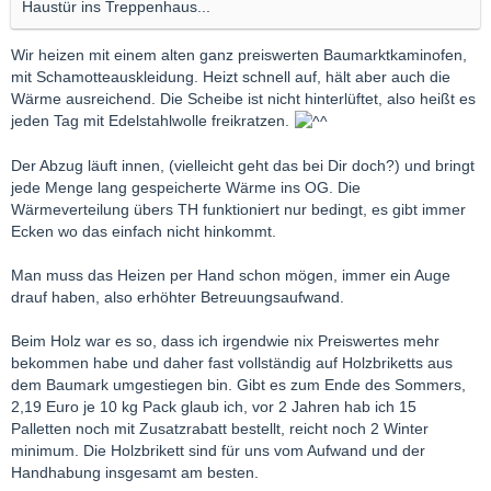
Haustür ins Treppenhaus...
Wir heizen mit einem alten ganz preiswerten Baumarktkaminofen,
mit Schamotteauskleidung. Heizt schnell auf, hält aber auch die
Wärme ausreichend. Die Scheibe ist nicht hinterlüftet, also heißt es
jeden Tag mit Edelstahlwolle freikratzen.
Der Abzug läuft innen, (vielleicht geht das bei Dir doch?) und bringt
jede Menge lang gespeicherte Wärme ins OG. Die
Wärmeverteilung übers TH funktioniert nur bedingt, es gibt immer
Ecken wo das einfach nicht hinkommt.
Man muss das Heizen per Hand schon mögen, immer ein Auge
drauf haben, also erhöhter Betreuungsaufwand.
Beim Holz war es so, dass ich irgendwie nix Preiswertes mehr
bekommen habe und daher fast vollständig auf Holzbriketts aus
dem Baumark umgestiegen bin. Gibt es zum Ende des Sommers,
2,19 Euro je 10 kg Pack glaub ich, vor 2 Jahren hab ich 15
Palletten noch mit Zusatzrabatt bestellt, reicht noch 2 Winter
minimum. Die Holzbrikett sind für uns vom Aufwand und der
Handhabung insgesamt am besten.