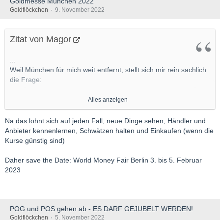
Goldmesse München 2022
Goldflöckchen
9. November 2022
Zitat von Magor
...
Weil München für mich weit entfernt, stellt sich mir rein sachlich
die Frage:
Ist diese Messe eher etwas für Händler in Sachen Edelmetalle,
Alles anzeigen
oder was kann mir Kleinanleger diese "Fachmesse für
Edelmetalle"-außer evtl. Glanz und Pomp zu sehen- bringen?
Na das lohnt sich auf jeden Fall, neue Dinge sehen, Händler und
Anlageideen/Lagerungsideen für Edelmetalle?
Anbieter kennenlernen, Schwätzen halten und Einkaufen (wenn die
...
Kurse günstig sind)
Die Begeisterung über diese Messe ist hier unter Euch
"Fachleuten" aber recht groß, müsste also etwas dran sein ..
Daher save the Date: World Money Fair Berlin 3. bis 5. Februar
Aus der Beschreibung der Broschüre zu der Messe erschließt
2023
es sich mir allerdings nicht,
warum diese Messe, und/oder auch diese Broschüre „Ein Muss
für jeden Edelmatallfan“ ist, wie es darin heisst, das den Kauf
der Broschüre oder gar eine Reise zu der Messe rechtfertigen
POG und POS gehen ab - ES DARF GEJUBELT WERDEN!
würde.
Goldflöckchen
5. November 2022