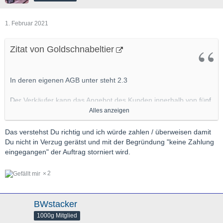
1. Februar 2021
Zitat von Goldschnabeltier
In deren eigenen AGB unter steht 2.3
Der Verkäufer kann das Angebot des Kunden innerhalb von fünf
Tagen annehmen,
Alles anzeigen
-
-
indem er den Kunden nach Abgabe von dessen Bestellung zur
Das verstehst Du richtig und ich würde zahlen / überweisen damit
Zahlung auffordert.
Du nicht in Verzug gerätst und mit der Begründung "keine Zahlung
eingegangen" der Auftrag storniert wird.
Bin kein Jurist und hatte sowas noch nie, ich verstehe es so,
Rechung = Auftraganahme
2
BWstacker
1000g Mitglied