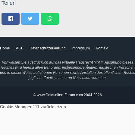
Teilen
Home
AGB
Datenschutzerklärung
Impressum
Kontakt
Wir weisen Sie ausdrücklich auf das virtuelle Hausrecht hin! In Ausübung dieses
Rechtes wird hiermit allen Behörden, insbesondere Ämtern, juristischen Personen
und in dieser Weise beliehenen Personen sowie Anstalten des öffentlichen Rechts
jeglicher Zutritt zu unseren Netzseiten verboten.
© www.Goldseiten-Forum.com 2004-2026
Cookie Manager 111
zurücksetzen