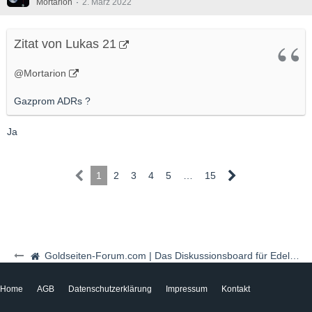
Mortarion
2. März 2022
Zitat von Lukas 21
@Mortarion
Gazprom ADRs ?
Ja
1
2
3
4
5
…
15
Goldseiten-Forum.com | Das Diskussionsboard für Edelmetalle & Rohstoffe
Home
AGB
Datenschutzerklärung
Impressum
Kontakt