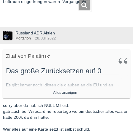
Luftraum eingedrungen waren. Vergangenheit
Russland ADR Aktien
Mortarion
28. Juli 2022
Zitat von Palatin
Das große Zurücksetzen auf 0
Es gibt immer noch Idioten die glauben an die EU und an
Brüsseler Eurokraten. Wollt ihr den totalen Verlust ?
Alles anzeigen
Zumindest der Tiroler s.u. sollte bei der nächsten Wahl etwas
genauer hinschauen welche Partei er wählt.
sorry aber da hab ich NULL Mitleid.
gab auch bei Wirecard ne reportage wo ein deutscher alles was er
https://www.wochenblick.at/gre…s-erspartes-fuer-pension/
hatte 200k da drin hatte.
Er wollte für seine Pension vorsorgen: Ein Tiroler hat noch vor
Wer alles auf eine Karte setzt ist selbst schuld.
dem Ukraine-Krieg Gazprom-Aktien erworben. Nun teilte ihm die