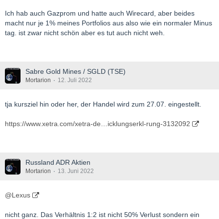
Bank mit, dass seine Aktienanteile unter das Sanktionsregime
Ich hab auch Gazprom und hatte auch Wirecard, aber beides
fallen. Damit ist seine Altersvorsorge beim Teufel. Denn: Die
macht nur je 1% meines Portfolios aus also wie ein normaler Minus
Aktien dürfen nicht mehr gehandelt werden. Privatpersonen
tag. ist zwar nicht schön aber es tut auch nicht weh.
sollen offenbar nicht nur frieren und hungern gegen Putin,
sondern das auch noch völlig pleite tun. Waren die Sanktionen
gegen Russland in Wahrheit nur ein weiterer Aspekt des Great
Reset, um die Bürger zu enteignen?
Sabre Gold Mines / SGLD (TSE)
Mortarion
12. Juli 2022
Da staunte der Tiroler nicht schlecht: Am 22. Juni teilte ihm
tja kursziel hin oder her, der Handel wird zum 27.07. eingestellt.
seine Bank mit, dass er mehr oder weniger einen Totalverlust
wegen der Russlandsanktionen eingefahren hat. Denn, wie aus
https://www.xetra.com/xetra-de…icklungserkl-rung-3132092
diesem und weiteren Schreiben hervorgeht, darf er mit den
erworbenen Gazprom-Aktien nicht mehr handeln. So wird sein
Konto laut Schreiben am 4. August eiskalt geschlossen!
Russland ADR Aktien
Mortarion
13. Juni 2022
@Lexus
nicht ganz. Das Verhältnis 1:2 ist nicht 50% Verlust sondern ein