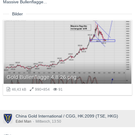
Massive Bullenflagge...
Bilder
Gold Bullenflagge 4.8.26.png
46,43 kB
990×854
91
China Gold International / CGG, HK:2099 (TSE, HKG)
Edel Man
Mittwoch, 13:50