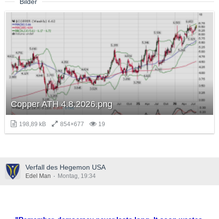
Bilder
Copper ATH 4.8.2026.png
198,89 kB
854×677
19
Verfall des Hegemon USA
Edel Man
Montag, 19:34