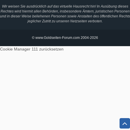
Wir weisen Sie ausdrücklich auf das virtuelle Hausrecht hin! In Ausübung dieses
Rechtes wird hiermit allen Behörden, insbesondere Ämtern, juristischen Personen
und in dieser Weise beliehenen Personen sowie Anstalten des öffentlichen Rechts
jeglicher Zutritt zu unseren Netzseiten verboten.
© www.Goldseiten-Forum.com 2004-2026
Cookie Manager 111
zurücksetzen