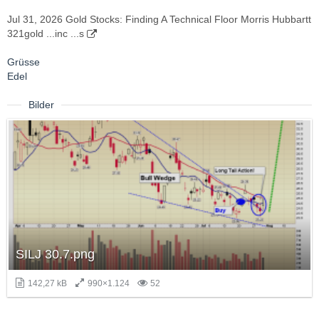
Jul 31, 2026 Gold Stocks: Finding A Technical Floor Morris Hubbartt
321gold ...inc ...s
Grüsse
Edel
Bilder
SILJ 30.7.png
142,27 kB
990×1.124
52