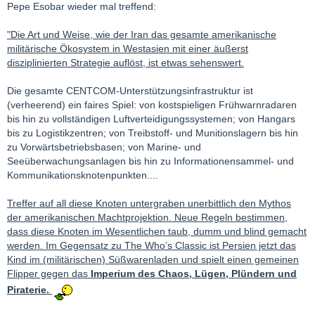
Pepe Esobar wieder mal treffend:
"Die Art und Weise, wie der Iran das gesamte amerikanische
militärische Ökosystem in Westasien mit einer äußerst
disziplinierten Strategie auflöst, ist etwas sehenswert.
Die gesamte CENTCOM-Unterstützungsinfrastruktur ist
(verheerend) ein faires Spiel: von kostspieligen Frühwarnradaren
bis hin zu vollständigen Luftverteidigungssystemen; von Hangars
bis zu Logistikzentren; von Treibstoff- und Munitionslagern bis hin
zu Vorwärtsbetriebsbasen; von Marine- und
Seeüberwachungsanlagen bis hin zu Informationensammel- und
Kommunikationsknotenpunkten....
Treffer auf all diese Knoten untergraben unerbittlich den Mythos
der amerikanischen Machtprojektion. Neue Regeln bestimmen,
dass diese Knoten im Wesentlichen taub, dumm und blind gemacht
werden. Im Gegensatz zu The Who’s Classic ist Persien jetzt das
Kind im (militärischen) Süßwarenladen und spielt einen gemeinen
Flipper gegen das
Imperium des Chaos, Lügen, Plündern und
Piraterie.