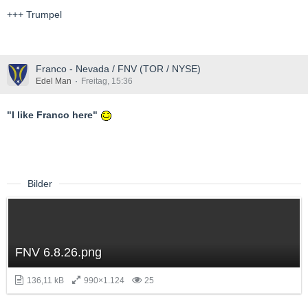
+++ Trumpel
Franco - Nevada / FNV (TOR / NYSE)
Edel Man
Freitag, 15:36
"I like Franco here"
Bilder
FNV 6.8.26.png
136,11 kB
990×1.124
25