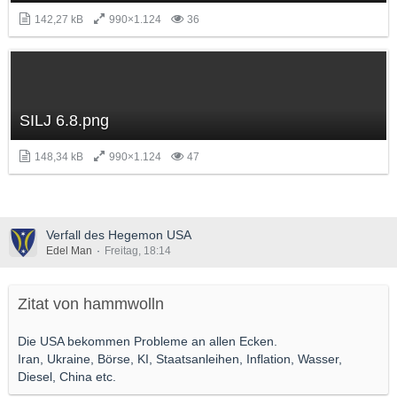
142,27 kB
990×1.124
36
SILJ 6.8.png
148,34 kB
990×1.124
47
Verfall des Hegemon USA
Edel Man
Freitag, 18:14
Zitat von hammwolln
Die USA bekommen Probleme an allen Ecken.
Iran, Ukraine, Börse, KI, Staatsanleihen, Inflation, Wasser,
Diesel, China etc.