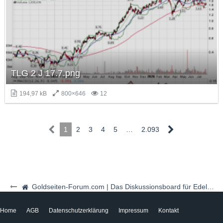
TLG 2 J 17.7.png
194,97 kB
800×646
12
1
2
3
4
5
…
2.093
Goldseiten-Forum.com | Das Diskussionsboard für Edelmetalle & Rohstoffe
Home
AGB
Datenschutzerklärung
Impressum
Kontakt