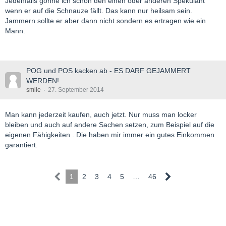
Jedenfalls gönne ich schon den einen oder anderen Spekulant
wenn er auf die Schnauze fällt. Das kann nur heilsam sein.
Jammern sollte er aber dann nicht sondern es ertragen wie ein
Mann.
POG und POS kacken ab - ES DARF GEJAMMERT
WERDEN!
smile
27. September 2014
Man kann jederzeit kaufen, auch jetzt. Nur muss man locker
bleiben und auch auf andere Sachen setzen, zum Beispiel auf die
eigenen Fähigkeiten . Die haben mir immer ein gutes Einkommen
garantiert.
1
2
3
4
5
…
46