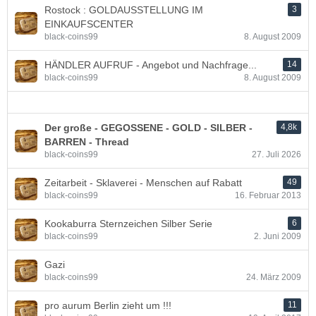
Rostock : GOLDAUSSTELLUNG IM
3
EINKAUFSCENTER
black-coins99
8. August 2009
HÄNDLER AUFRUF - Angebot und Nachfrage...
14
black-coins99
8. August 2009
Der große - GEGOSSENE - GOLD - SILBER -
4,8k
BARREN - Thread
black-coins99
27. Juli 2026
Zeitarbeit - Sklaverei - Menschen auf Rabatt
49
black-coins99
16. Februar 2013
Kookaburra Sternzeichen Silber Serie
6
black-coins99
2. Juni 2009
Gazi
black-coins99
24. März 2009
pro aurum Berlin zieht um !!!
11