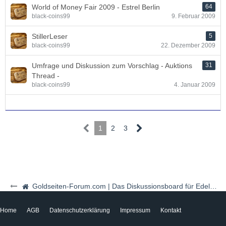
World of Money Fair 2009 - Estrel Berlin
64
black-coins99
9. Februar 2009
StillerLeser
5
black-coins99
22. Dezember 2009
Umfrage und Diskussion zum Vorschlag - Auktions
31
Thread -
black-coins99
4. Januar 2009
1
2
3
Goldseiten-Forum.com | Das Diskussionsboard für Edelmetalle & Rohstoffe
Home
AGB
Datenschutzerklärung
Impressum
Kontakt