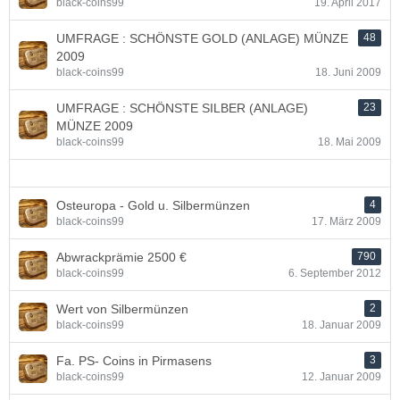
black-coins99
19. April 2017
UMFRAGE : SCHÖNSTE GOLD (ANLAGE) MÜNZE
48
2009
black-coins99
18. Juni 2009
UMFRAGE : SCHÖNSTE SILBER (ANLAGE)
23
MÜNZE 2009
black-coins99
18. Mai 2009
Osteuropa - Gold u. Silbermünzen
4
black-coins99
17. März 2009
Abwrackprämie 2500 €
790
black-coins99
6. September 2012
Wert von Silbermünzen
2
black-coins99
18. Januar 2009
Fa. PS- Coins in Pirmasens
3
black-coins99
12. Januar 2009