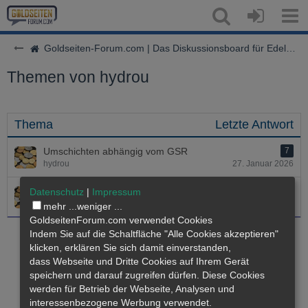
Goldseiten-Forum.com | Das Diskussionsboard für Edelmetalle & Rohstoffe
Themen von hydrou
Thema
Letzte Antwort
Umschichten abhängig vom GSR
7
hydrou
27. Januar 2026
Hallo aus dem Münsterland!
7
Datenschutz
|
Impressum
hydrou
26. April 2024
mehr ...
weniger ...
GoldseitenForum.com verwendet Cookies
Indem Sie auf die Schaltfläche "Alle Cookies akzeptieren"
klicken, erklären Sie sich damit einverstanden,
dass
Webseite
und Dritte Cookies auf Ihrem Gerät
speichern und darauf zugreifen dürfen. Diese Cookies
werden für Betrieb der Webseite, Analysen und
interessenbezogene Werbung verwendet.