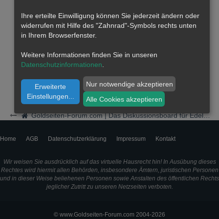
Ihre erteilte Einwilligung können Sie jederzeit ändern oder
widerrufen mit Hilfe des "Zahnrad"-Symbols rechts unten
in Ihrem Browserfenster.
Weitere Informationen finden Sie in unseren
Datenschutzinformationen
.
Nur notwendige akzeptieren
Erweiterte
Einstellungen
...
Alle Cookies akzeptieren
Goldseiten-Forum.com | Das Diskussionsboard für Edelmetalle & Rohstoffe
Home
AGB
Datenschutzerklärung
Impressum
Kontakt
Wir weisen Sie ausdrücklich auf das virtuelle Hausrecht hin! In Ausübung dieses
Rechtes wird hiermit allen Behörden, insbesondere Ämtern, juristischen Personen
und in dieser Weise beliehenen Personen sowie Anstalten des öffentlichen Rechts
jeglicher Zutritt zu unseren Netzseiten verboten.
© www.Goldseiten-Forum.com 2004-2026