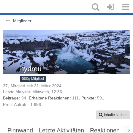
Mitglieder
hydrou
500g Mitglied
37
Mitglied seit 31. März 2024
Letzte Aktivität:
Mittwoch, 12:36
Beiträge
94
Erhaltene Reaktionen
111
Punkte
591
Profil-Aufrufe
1.696
Inhalte suchen
Pinnwand
Letzte Aktivitäten
Reaktionen
Üb