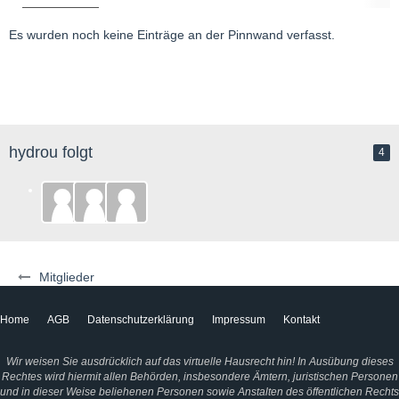
Es wurden noch keine Einträge an der Pinnwand verfasst.
hydrou folgt
4
Mitglieder
Home
AGB
Datenschutzerklärung
Impressum
Kontakt
Wir weisen Sie ausdrücklich auf das virtuelle Hausrecht hin! In Ausübung dieses
Rechtes wird hiermit allen Behörden, insbesondere Ämtern, juristischen Personen
und in dieser Weise beliehenen Personen sowie Anstalten des öffentlichen Rechts