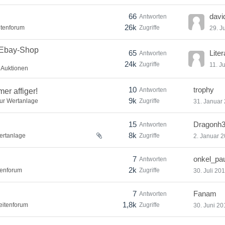
66
davi
Antworten
26k
itenforum
Zugriffe
29. J
l-Ebay-Shop
65
Liter
Antworten
24k
Zugriffe
11. J
 Auktionen
10
trophy
Antworten
er affiger!
9k
zur Wertanlage
Zugriffe
31. Januar
15
Dragonh3
Antworten
8k
ertanlage
Zugriffe
2. Januar 
7
onkel_pau
Antworten
2k
tenforum
Zugriffe
30. Juli 20
7
Fanam
Antworten
1,8k
eitenforum
Zugriffe
30. Juni 20