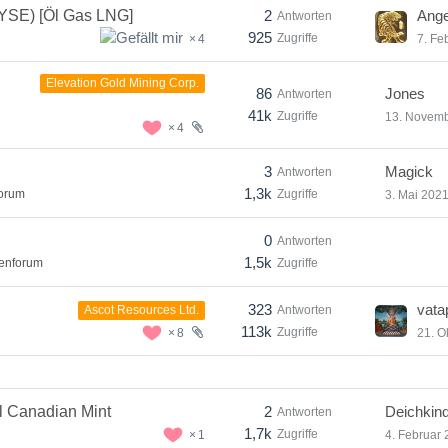
YSE) [Öl Gas LNG]
2
Ange
Antworten
925
Zugriffe
4
7. Fe
Elevation Gold Mining Corp.
86
Jones
Antworten
41k
Zugriffe
13. Novem
4
3
Magick
Antworten
1,3k
forum
Zugriffe
3. Mai 202
0
Antworten
1,5k
tenforum
Zugriffe
323
vatap
Antworten
Ascot Resources Ltd.
113k
Zugriffe
8
21. O
l Canadian Mint
2
Deichkin
Antworten
1,7k
Zugriffe
1
4. Februar