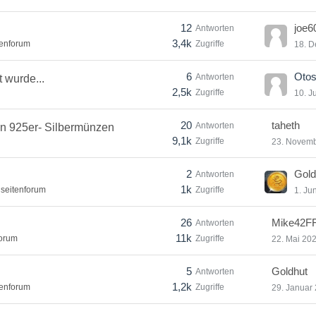
12
joe6
Antworten
3,4k
tenforum
Zugriffe
18. 
6
Otos
Antworten
 wurde...
2,5k
Zugriffe
10. J
20
taheth
Antworten
en 925er- Silbermünzen
9,1k
Zugriffe
23. Novemb
2
Gold
Antworten
1k
seitenforum
Zugriffe
1. Ju
26
Mike42F
Antworten
11k
forum
Zugriffe
22. Mai 20
5
Goldhut
Antworten
1,2k
tenforum
Zugriffe
29. Januar