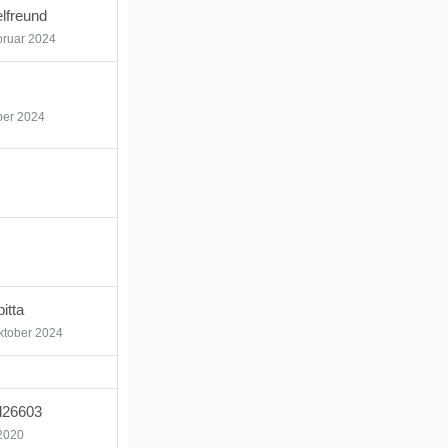
lfreund
bruar 2024
ber 2024
1
itta
ktober 2024
d26603
 2020