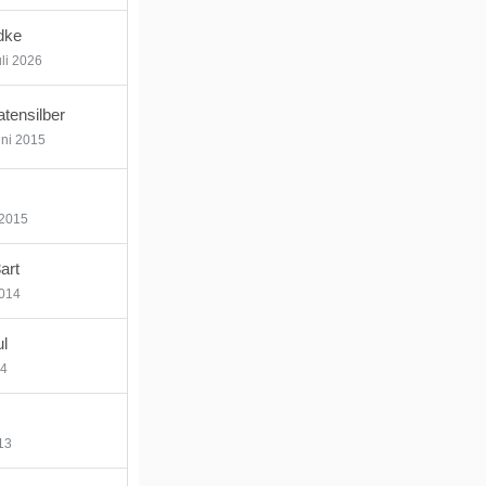
dke
uli 2026
atensilber
uni 2015
 2015
art
2014
l
14
13