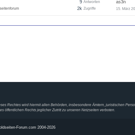
9
as3n
Antworten
2k
seitenforum
Zugriffe
15. März 2
ieses Rechtes wird hiermit allen Behörden, insbesondere Ämtern, juristischen Pers
 öffentlichen Rechts jeglicher Zutritt zu unseren Netzseiten verboten.
ldseiten-Forum.com 2004-2026