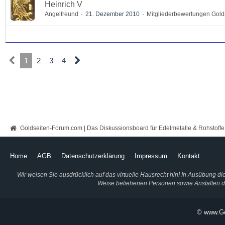
Heinrich V
Angelfreund
21. Dezember 2010
Mitgliederbewertungen Gold
1
2
3
4
Goldseiten-Forum.com | Das Diskussionsboard für Edelmetalle & Rohstoffe
Home
AGB
Datenschutzerklärung
Impressum
Kontakt
Wir weisen Sie ausdrücklich auf das virtuelle Hausrecht hin! In Ausübung d
Weise beliehenen Personen sowie Anstalten des
© www.Go