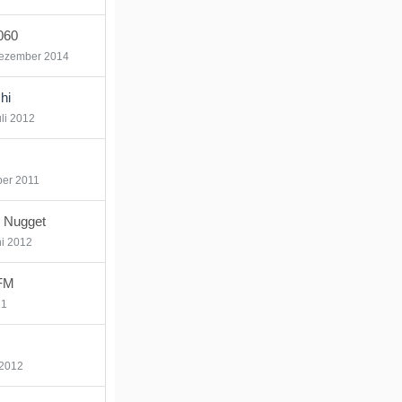
060
Dezember 2014
hi
uli 2012
er 2011
 Nugget
ni 2012
FM
21
 2012