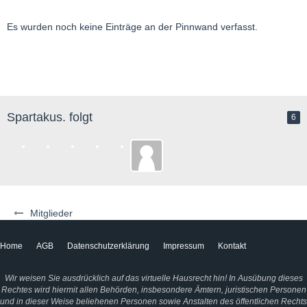
Es wurden noch keine Einträge an der Pinnwand verfasst.
Spartakus. folgt
6
Mitglieder
Home
AGB
Datenschutzerklärung
Impressum
Kontakt
Wir weisen Sie ausdrücklich auf das virtuelle Hausrecht hin! In Ausübung dieses
Rechtes wird hiermit allen Behörden, insbesondere Ämtern, juristischen Personen
und in dieser Weise beliehenen Personen sowie Anstalten des öffentlichen Rechts