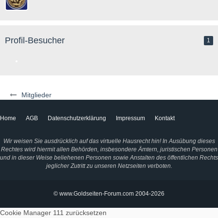
Profil-Besucher
1
Mitglieder
Home
AGB
Datenschutzerklärung
Impressum
Kontakt
Wir weisen Sie ausdrücklich auf das virtuelle Hausrecht hin! In Ausübung dieses
Rechtes wird hiermit allen Behörden, insbesondere Ämtern, juristischen Personen
und in dieser Weise beliehenen Personen sowie Anstalten des öffentlichen Rechts
jeglicher Zutritt zu unseren Netzseiten verboten.
© www.Goldseiten-Forum.com 2004-2026
Cookie Manager 111
zurücksetzen