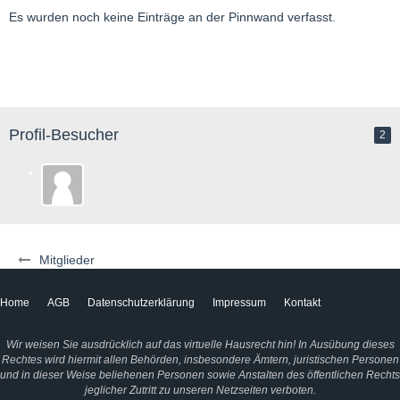
Es wurden noch keine Einträge an der Pinnwand verfasst.
Profil-Besucher
2
Mitglieder
Home
AGB
Datenschutzerklärung
Impressum
Kontakt
Wir weisen Sie ausdrücklich auf das virtuelle Hausrecht hin! In Ausübung dieses
Rechtes wird hiermit allen Behörden, insbesondere Ämtern, juristischen Personen
und in dieser Weise beliehenen Personen sowie Anstalten des öffentlichen Rechts
jeglicher Zutritt zu unseren Netzseiten verboten.