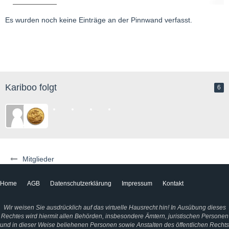
Es wurden noch keine Einträge an der Pinnwand verfasst.
Kariboo folgt
6
Mitglieder
Home
AGB
Datenschutzerklärung
Impressum
Kontakt
Wir weisen Sie ausdrücklich auf das virtuelle Hausrecht hin! In Ausübung dieses
Rechtes wird hiermit allen Behörden, insbesondere Ämtern, juristischen Personen
und in dieser Weise beliehenen Personen sowie Anstalten des öffentlichen Rechts