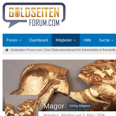
Forum
Dashboard
Mitglieder
Hilfe
Suche
Goldseiten-Forum.com | Das Diskussionsboard für Edelmetalle & Rohstoffe
Magor
5000g Mitglied
Männlich
Mitglied seit 9. März 2004