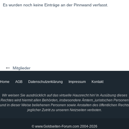
Es wurden noch keine Einträge an der Pinnwand verfasst.
Mitglieder
Home
AGB
Datenschutzerklärung
Impressum
Kontakt
Wir weisen Sie ausdrücklich auf das virtuelle Hausrecht hin! In Ausübung dieses
Rechtes wird hiermit allen Behörden, insbesondere Ämtern, juristischen Personen
und in dieser Weise beliehenen Personen sowie Anstalten des öffentlichen Rechts
jeglicher Zutritt zu unseren Netzseiten verboten.
© www.Goldseiten-Forum.com 2004-2026