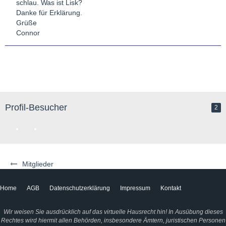
schlau. Was ist Lisk?
Danke für Erklärung.
Grüße
Connor
Profil-Besucher
2
Mitglieder
Home
AGB
Datenschutzerklärung
Impressum
Kontakt
Wir weisen Sie ausdrücklich auf das virtuelle Hausrecht hin! In Ausübung dieses
Rechtes wird hiermit allen Behörden, insbesondere Ämtern, juristischen Personen