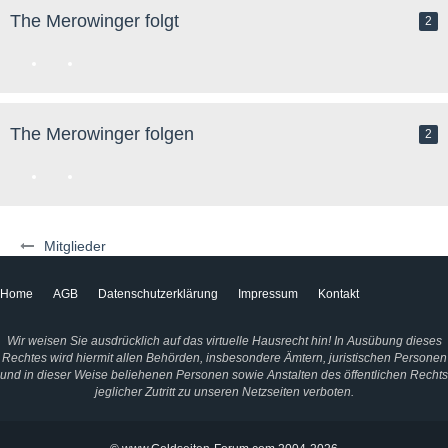
The Merowinger folgt
2
The Merowinger folgen
2
Mitglieder
Home
AGB
Datenschutzerklärung
Impressum
Kontakt
Wir weisen Sie ausdrücklich auf das virtuelle Hausrecht hin! In Ausübung dieses
Rechtes wird hiermit allen Behörden, insbesondere Ämtern, juristischen Personen
und in dieser Weise beliehenen Personen sowie Anstalten des öffentlichen Rechts
jeglicher Zutritt zu unseren Netzseiten verboten.